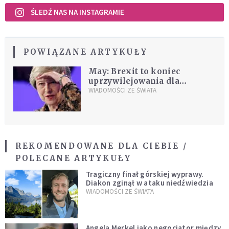
ŚLEDŹ NAS NA INSTAGRAMIE
POWIĄZANE ARTYKUŁY
May: Brexit to koniec
uprzywilejowania dla
migrantów z UE. "Rząd
WIADOMOŚCI ZE ŚWIATA
podkręca retorykę przeciwko
obywatelom unijnym"
REKOMENDOWANE DLA CIEBIE /
POLECANE ARTYKUŁY
Tragiczny finał górskiej wyprawy.
Diakon zginął w ataku niedźwiedzia
WIADOMOŚCI ZE ŚWIATA
Angela Merkel jako negocjator między