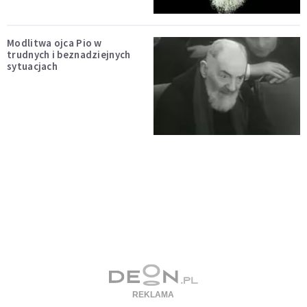
Modlitwa ojca Pio w
trudnych i beznadziejnych
sytuacjach