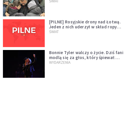
wygląda na wolę zakończenia wojny
ŚWIAT
[PILNE] Rosyjskie drony nad Łotwą.
Jeden z nich uderzył w skład ropy
naftowej
ŚWIAT
Bonnie Tyler walczy o życie. Dziś fani
modlą się za głos, który śpiewał:
"Lord, help me"
WYDARZENIA