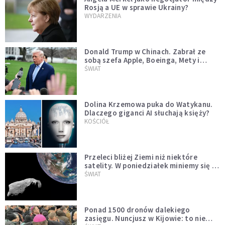
Rosją a UE w sprawie Ukrainy?
WYDARZENIA
Donald Trump w Chinach. Zabrał ze
sobą szefa Apple, Boeinga, Mety i
Muska
ŚWIAT
Dolina Krzemowa puka do Watykanu.
Dlaczego giganci AI słuchają księży?
KOŚCIÓŁ
Przeleci bliżej Ziemi niż niektóre
satelity. W poniedziałek miniemy się z
asteroidą, która poprzedzi znacznie
ŚWIAT
większego "gościa"
Ponad 1500 dronów dalekiego
zasięgu. Nuncjusz w Kijowie: to nie