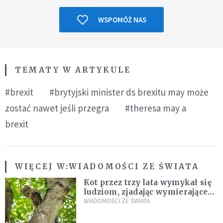
WSPOMÓŻ NAS
TEMATY W ARTYKULE
#brexit
#brytyjski minister ds brexitu may może
zostać nawet jeśli przegra
#theresa may a
brexit
WIĘCEJ W:
WIADOMOŚCI ZE ŚWIATA
Kot przez trzy lata wymykał się
ludziom, zjadając wymierające
kaczki. W końcu popełnił
WIADOMOŚCI ZE ŚWIATA
fatalny błąd