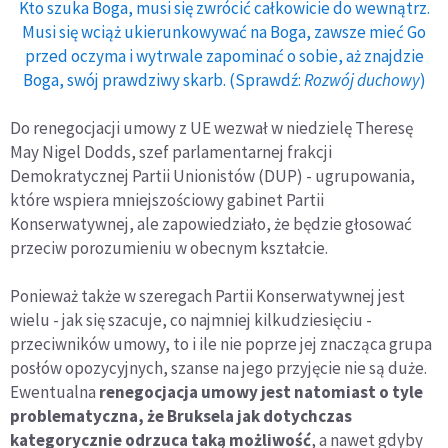
Kto szuka Boga, musi się zwrócić całkowicie do wewnątrz.
Musi się wciąż ukierunkowywać na Boga, zawsze mieć Go
przed oczyma i wytrwale zapominać o sobie, aż znajdzie
Boga, swój prawdziwy skarb. (Sprawdź:
Rozwój duchowy
)
Do renegocjacji umowy z UE wezwał w niedzielę Theresę
May Nigel Dodds, szef parlamentarnej frakcji
Demokratycznej Partii Unionistów (DUP) - ugrupowania,
które wspiera mniejszościowy gabinet Partii
Konserwatywnej, ale zapowiedziało, że będzie głosować
przeciw porozumieniu w obecnym kształcie.
Ponieważ także w szeregach Partii Konserwatywnej jest
wielu - jak się szacuje, co najmniej kilkudziesięciu -
przeciwników umowy, to i ile nie poprze jej znacząca grupa
posłów opozycyjnych, szanse na jego przyjęcie nie są duże.
Ewentualna
renegocjacja umowy jest natomiast o tyle
problematyczna, że Bruksela jak dotychczas
kategorycznie odrzuca taką możliwość
, a nawet gdyby