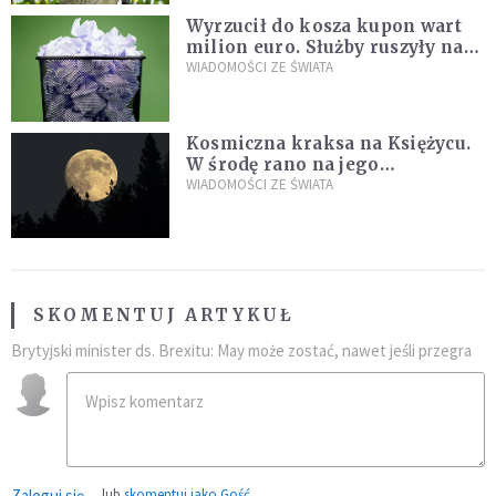
Wyrzucił do kosza kupon wart
milion euro. Służby ruszyły na
poszukiwania
WIADOMOŚCI ZE ŚWIATA
Kosmiczna kraksa na Księżycu.
W środę rano na jego
powierzchni dojdzie do
WIADOMOŚCI ZE ŚWIATA
niezwykłego zdarzenia
SKOMENTUJ ARTYKUŁ
Brytyjski minister ds. Brexitu: May może zostać, nawet jeśli przegra
Zaloguj się
lub
skomentuj jako Gość