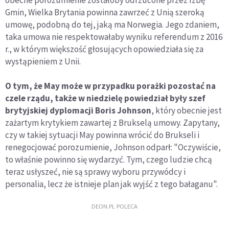
obecne porozumienie zostałoby odrzucone przez Izbę
Gmin, Wielka Brytania powinna zawrzeć z Unią szeroką
umowę, podobną do tej, jaką ma Norwegia. Jego zdaniem,
taka umowa nie respektowałaby wyniku referendum z 2016
r., w którym większość głosujących opowiedziała się za
wystąpieniem z Unii.
O tym, że May może w przypadku porażki pozostać na
czele rządu, także w niedzielę powiedział były szef
brytyjskiej dyplomacji Boris Johnson
, który obecnie jest
zażartym krytykiem zawartej z Brukselą umowy. Zapytany,
czy w takiej sytuacji May powinna wrócić do Brukseli i
renegocjować porozumienie, Johnson odparł: "Oczywiście,
to właśnie powinno się wydarzyć. Tym, czego ludzie chcą
teraz usłyszeć, nie są sprawy wyboru przywódcy i
personalia, lecz że istnieje plan jak wyjść z tego bałaganu".
DEON.PL POLECA