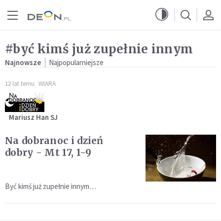
Przejdź do menu głównego
Przejdź do treści
#być kimś już zupełnie innym
Najnowsze
Najpopularniejsze
12 lat temu
WIARA
Mariusz Han SJ
Na dobranoc i dzień
dobry - Mt 17, 1-9
Być kimś już zupełnie innym…