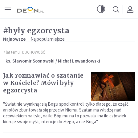
Przejdź do menu głównego
Przejdź do treści
#były egzorcysta
Najnowsze
Najpopularniejsze
7 lat temu
DUCHOWOŚĆ
ks. Sławomir Sosnowski / Michał Lewandowski
Jak rozmawiać o szatanie
w Kościele? Mówi były
egzorcysta
"Świat nie wymknął się Bogu spod kontroli tylko dlatego, że część
aniołów zbuntowała się przeciw Niemu. Szatan ma władzę nad
człowiekiem na tyle, na ile Bóg mu na to pozwala i na ile człowiek
kieruje swoje myśli, intencje do złego, a nie Boga".