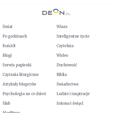
Świat
Wiara
Po godzinach
Inteligentne życie
Kościół
Czytelnia
Blogi
Wideo
Serwis papieski
Duchowość
Czytania liturgiczne
Biblia
Artykuły blogerów
Świadectwa
Psychologia na co dzień
Ludzie i inspiracje
Ślub
Imiona i święci
Modlitwy