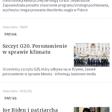
transformacji klimatycznej nie mogą stracić zwykli ludzie.
Zapowiedziała ponadto stworzenie programu/strategii pochłaniania,
wychwytu i magazynowania dwutlenku węgla w Polsce.
4 lata temu
ŚWIAT
PAP/mk
Szczyt G20. Porozumienie
w sprawie klimatu
Uczestnicy szczytu G20, który odbywa się w Rzymie, zawarli
porozumienie w sprawie klimatu - informują światowe media.
4 lata temu
KOŚCIÓŁ
PAP/ kb
Joe Biden i patriarcha