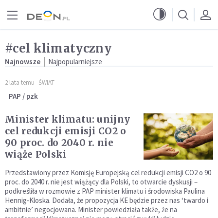
Przejdź do menu głównego
Przejdź do treści
#cel klimatyczny
Najnowsze
Najpopularniejsze
2 lata temu
ŚWIAT
PAP / pzk
Minister klimatu: unijny
cel redukcji emisji CO2 o
90 proc. do 2040 r. nie
wiąże Polski
Przedstawiony przez Komisję Europejską cel redukcji emisji CO2 o 90
proc. do 2040 r. nie jest wiążący dla Polski, to otwarcie dyskusji –
podkreśliła w rozmowie z PAP minister klimatu i środowiska Paulina
Hennig-Kloska. Dodała, że propozycja KE będzie przez nas ‘twardo i
ambitnie’ negocjowana. Minister powiedziała także, że na