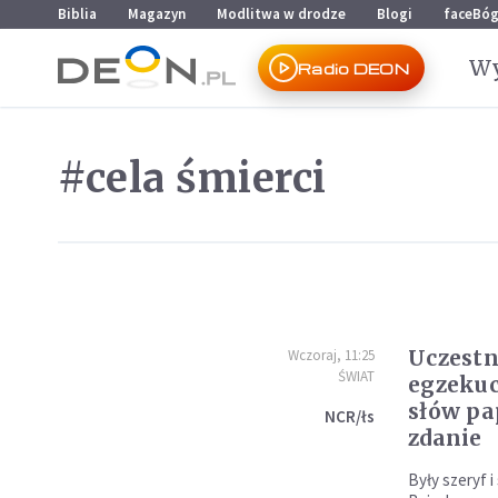
Przejdź do menu głównego
Przejdź do treści
Biblia
Magazyn
Modlitwa w drodze
Blogi
faceBó
Wy
Radio DEON
#cela śmierci
Uczestn
Wczoraj, 11:25
ŚWIAT
egzeku
słów pa
NCR/łs
zdanie
Były szeryf i