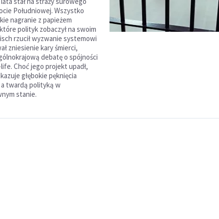
 lata stał na straży surowego
ocie Południowej. Wszystko
tkie nagranie z papieżem
które polityk zobaczył na swoim
eisch rzucił wyzwanie systemowi
ł zniesienie kary śmierci,
ólnokrajową debatę o spójności
ife. Choć jego projekt upadł,
okazuje głębokie pęknięcia
 a twardą polityką w
nym stanie.