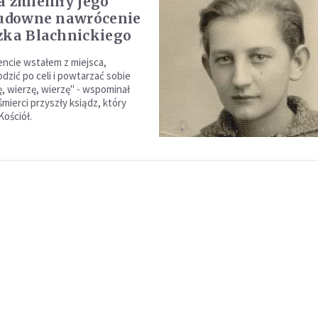
a zmieniły jego
Cudowne nawrócenie
zka Blachnickiego
ncie wstałem z miejsca,
dzić po celi i powtarzać sobie
ę, wierzę, wierzę" - wspominał
śmierci przyszły ksiądz, który
Kościół.