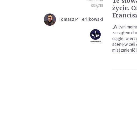
Te słow
KSIĄŻKI
życie. 
Francis
Tomasz P. Terlikowski
„W tym mome
zacząłem cho
ciągle: wierz
scenę w celi 
miał zmienić 