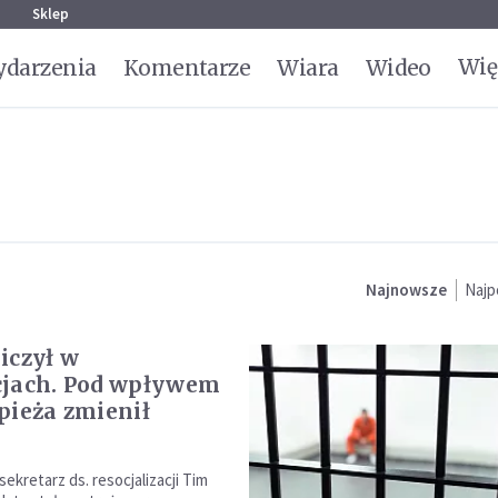
g
Sklep
Wię
darzenia
Komentarze
Wiara
Wideo
Najnowsze
Najp
iczył w
cjach. Pod wpływem
pieża zmienił
 sekretarz ds. resocjalizacji Tim