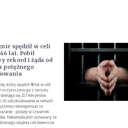
nie spędził w celi
46 lat. Pobił
y rekord i żąda od
a potężnego
dowania
, który spędził 46 lat w celi
im oczyszczono go z zarzutu
domaga się 217 mln jenów
ln zł) odszkodowania w ramach
ystemu rekompensat za
kazanie - podały w czwartek
dia. Hakamada jest uznawany za
dzonego więźnia celi śmierci na