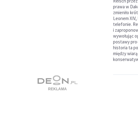
Reisch przez
prawa w Dak
zmieniło kró
Leonem XIV, 
telefonie. R
i zaproponowa
wywołując og
postawy pro-l
historia ta p
między wiarą
konserwatyw