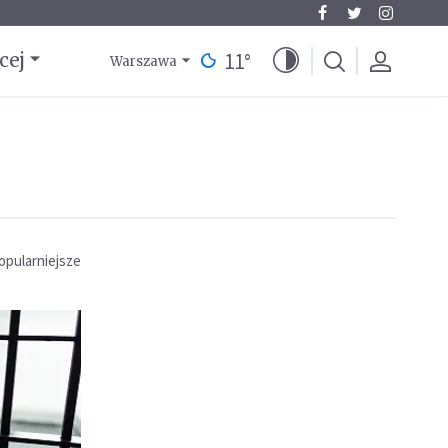
11
°
cej
Warszawa
opularniejsze