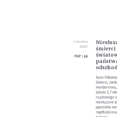
Niesłusz
1 rok temu
ŚWIAT
śmierci 
światow
PAP / pk
państw
odszko
Iwao Hakamada
śmierci, zan
morderstwa, 
(około 5,7 m
rządowego s
niesłuszne s
japońskie me
najdłużej osa
świecie.