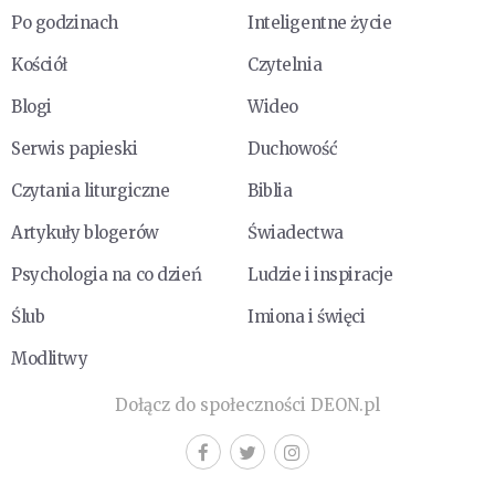
Po godzinach
Inteligentne życie
Kościół
Czytelnia
Blogi
Wideo
Serwis papieski
Duchowość
Czytania liturgiczne
Biblia
Artykuły blogerów
Świadectwa
Psychologia na co dzień
Ludzie i inspiracje
Ślub
Imiona i święci
Modlitwy
Dołącz do społeczności DEON.pl