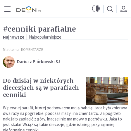
Przejdź do menu głównego
Przejdź do treści
#cenniki parafialne
Najnowsze
Najpopularniejsze
5 lat temu
KOMENTARZE
Dariusz Piórkowski SJ
Do dzisiaj w niektórych
diecezjach są w parafiach
cenniki
W pewnej parafii, której pochowałem moją babcię, taca była zbierana
dwa razy na pogrzebie: podczas mszy i na cmentarzu. Za pogrzeb
należało zapłacić z góry. Inaczej nie ma mowy o pochówku. Jaka to
jest skala? Wciąż są takie diecezje, gdzie istnieją przynajmniej
nieformalne cenniki.