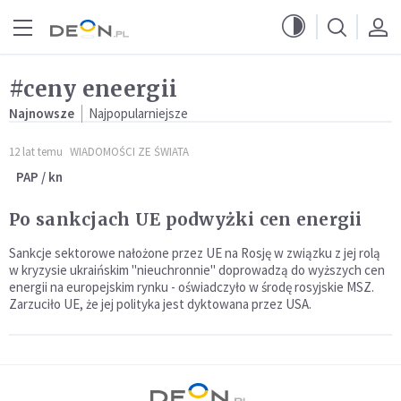
Przejdź do menu głównego
Przejdź do treści
#ceny eneergii
Najnowsze
Najpopularniejsze
12 lat temu
WIADOMOŚCI ZE ŚWIATA
PAP / kn
Po sankcjach UE podwyżki cen energii
Sankcje sektorowe nałożone przez UE na Rosję w związku z jej rolą
w kryzysie ukraińskim "nieuchronnie" doprowadzą do wyższych cen
energii na europejskim rynku - oświadczyło w środę rosyjskie MSZ.
Zarzuciło UE, że jej polityka jest dyktowana przez USA.