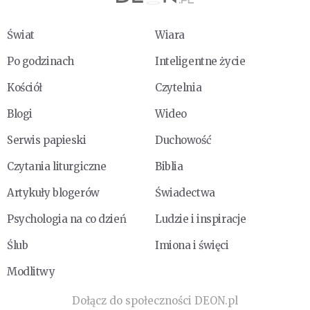
Świat
Wiara
Po godzinach
Inteligentne życie
Kościół
Czytelnia
Blogi
Wideo
Serwis papieski
Duchowość
Czytania liturgiczne
Biblia
Artykuły blogerów
Świadectwa
Psychologia na co dzień
Ludzie i inspiracje
Ślub
Imiona i święci
Modlitwy
Dołącz do społeczności DEON.pl