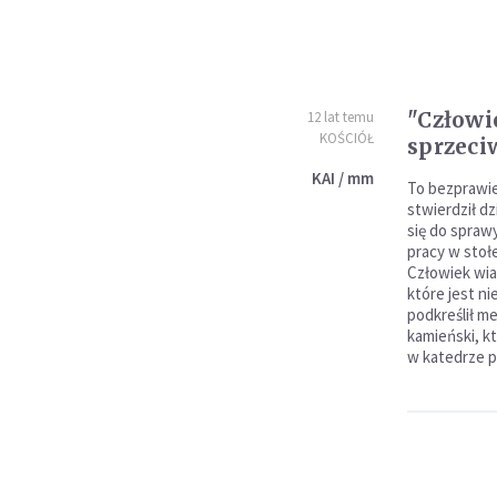
"Człowi
12 lat temu
KOŚCIÓŁ
sprzeci
KAI / mm
To bezprawie
stwierdził d
się do spraw
pracy w stoł
Człowiek wia
które jest n
podkreślił m
kamieński, k
w katedrze p