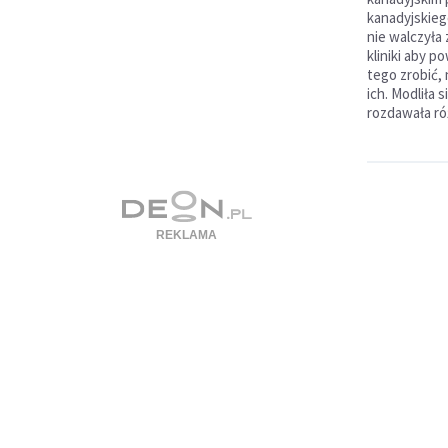
kanadyjskie
nie walczyła
kliniki aby 
tego zrobić, 
ich. Modliła
rozdawała ró