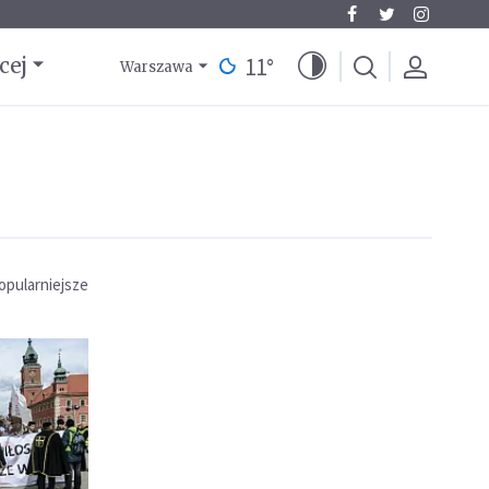
11
°
cej
Warszawa
opularniejsze