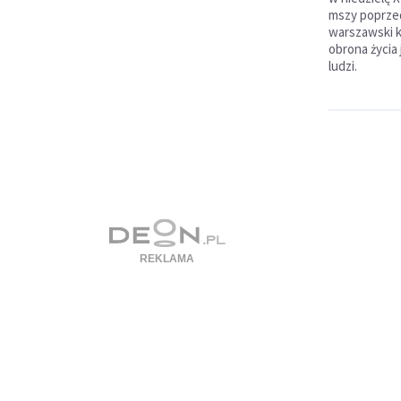
mszy poprzed
warszawski k
obrona życia
ludzi.