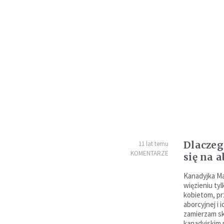
Dlaczeg
11 lat temu
KOMENTARZE
się na a
Kanadyjka Ma
więzieniu tyl
kobietom, pr
aborcyjnej i
zamierzam sk
kanadyjskim 