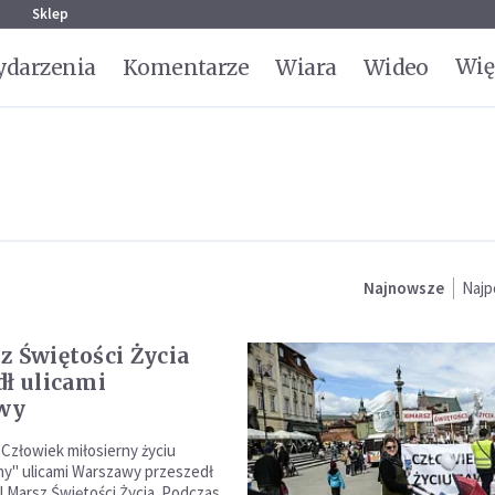
g
Sklep
Wię
darzenia
Komentarze
Wiara
Wideo
Najnowsze
Najp
z Świętości Życia
dł ulicami
wy
Człowiek miłosierny życiu
y" ulicami Warszawy przeszedł
I Marsz Świętości Życia. Podczas