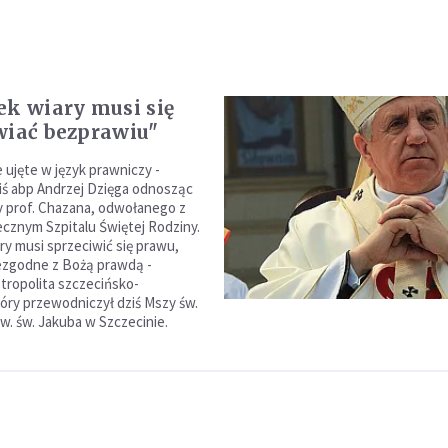
ek wiary musi się
wiać bezprawiu"
 ujęte w język prawniczy -
ziś abp Andrzej Dzięga odnosząc
y prof. Chazana, odwołanego z
ecznym Szpitalu Świętej Rodziny.
ry musi sprzeciwić się prawu,
iezgodne z Bożą prawdą -
etropolita szczecińsko-
tóry przewodniczył dziś Mszy św.
w. św. Jakuba w Szczecinie.