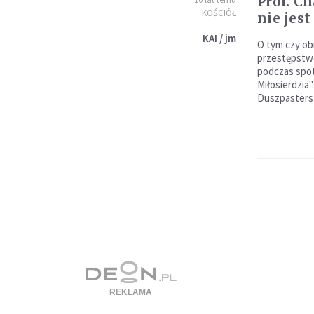
Prof. C
KOŚCIÓŁ
nie jes
KAI / jm
O tym czy ob
przestępstw
podczas spot
Miłosierdzia"
Duszpasterst