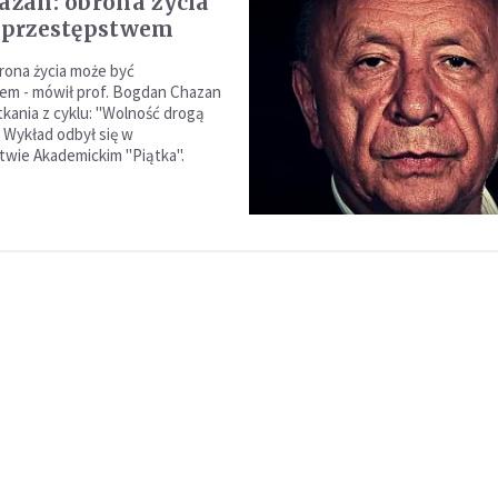
hazan: obrona życia
t przestępstwem
rona życia może być
em - mówił prof. Bogdan Chazan
kania z cyklu: "Wolność drogą
. Wykład odbył się w
wie Akademickim "Piątka".