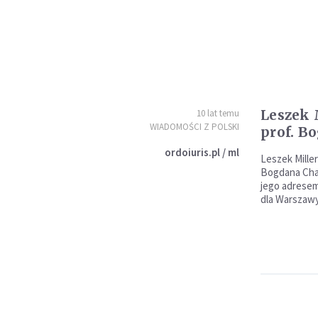
Leszek 
10 lat temu
WIADOMOŚCI Z POLSKI
prof. B
ordoiuris.pl / ml
Leszek Miller
Bogdana Cha
jego adresem
dla Warszawy