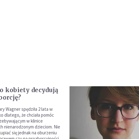
o kobiety decydują
borcję?
ry Wagner spędziła 2 lata w
ko dlatego, że chciała pomóc
zebywającym w klinice
 ich nienarodzonym dzieciom. Nie
upiać się jednak na oburzeniu
prawem czy na proaborcyjności