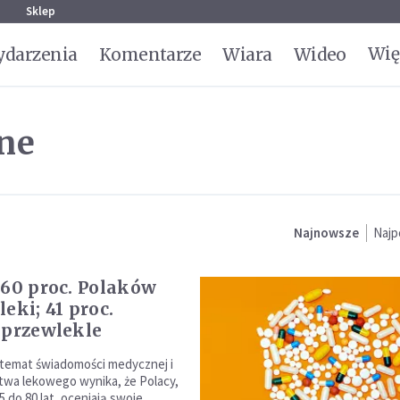
g
Sklep
Wię
darzenia
Komentarze
Wiara
Wideo
ne
Najnowsze
Najp
 60 proc. Polaków
eki; 41 proc.
 przewlekle
 temat świadomości medycznej i
wa lekowego wynika, że Polacy,
 do 80 lat, oceniają swoje