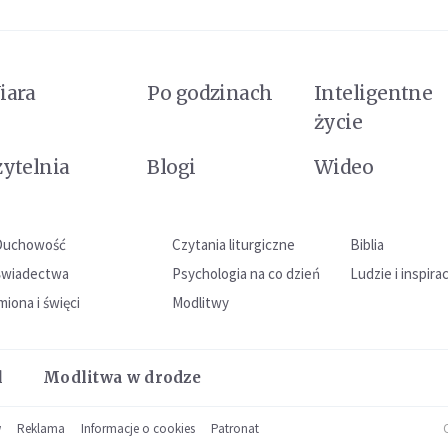
iara
Po godzinach
Inteligentne
życie
zytelnia
Blogi
Wideo
Duchowość
Czytania liturgiczne
Biblia
Świadectwa
Psychologia na co dzień
Ludzie i inspira
miona i święci
Modlitwy
l
Modlitwa w drodze
w
Reklama
Informacje o cookies
Patronat