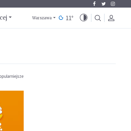
11
°
cej
Warszawa
opularniejsze