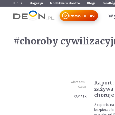
Przejdź do menu głównego
Przejdź do treści
Biblia
Magazyn
Modlitwa w drodze
Blogi
faceBó
Wy
Radio DEON
#choroby cywilizacyj
Raport:
4 lata temu
ŚWIAT
zażywa l
choruje
PAP / tk
Z raportu na
bezpieczeńst
w wieku od 35