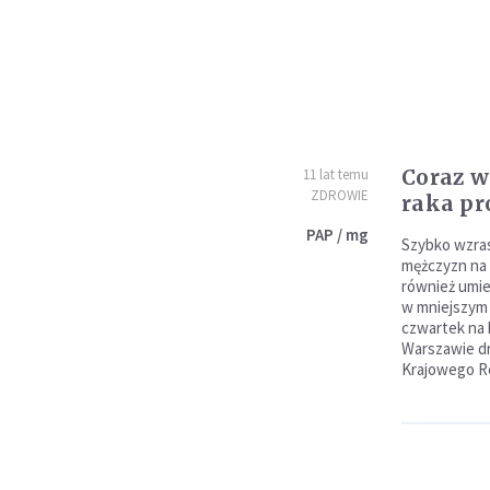
Coraz w
11 lat temu
ZDROWIE
raka pr
PAP / mg
Szybko wzra
mężczyzn na 
również umie
w mniejszym 
czwartek na 
Warszawie dr
Krajowego R