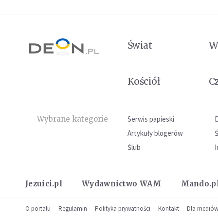
Świat
W
Kościół
C
Wybrane kategorie
Serwis papieski
Artykuły blogerów
Ślub
I
Jezuici.pl
Wydawnictwo WAM
Mando.p
O portalu
Regulamin
Polityka prywatności
Kontakt
Dla medió