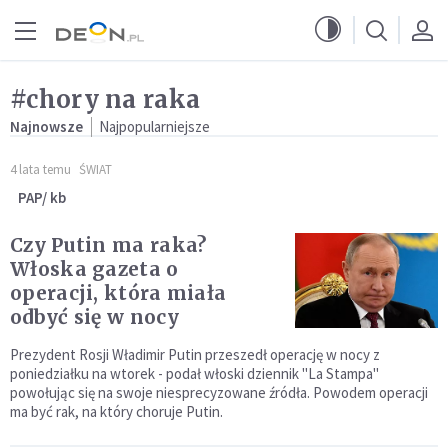
Przejdź do menu głównego
Przejdź do treści
#chory na raka
Najnowsze
Najpopularniejsze
4 lata temu
ŚWIAT
PAP/ kb
Czy Putin ma raka?
Włoska gazeta o
operacji, która miała
odbyć się w nocy
Prezydent Rosji Władimir Putin przeszedł operację w nocy z
poniedziałku na wtorek - podał włoski dziennik "La Stampa"
powołując się na swoje niesprecyzowane źródła. Powodem operacji
ma być rak, na który choruje Putin.