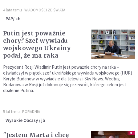
4 lata temu
WIADOMOŚCI ZE ŚWIATA
PAP/ kb
Putin jest poważnie
chory? Szef wywiadu
wojskowego Ukrainy
podał, że ma raka
Prezydent Rosji Władimir Putin jest poważnie chory na raka –
oświadczył w piątek szef ukraińskiego wywiadu wojskowego (HUR)
Kyryło Budanow w wywiadzie dla telewizji Sky News. Według
Budanowa w Rosji już dokonuje się przewrót, którego celem jest
obalenie Putina.
5 lat temu
PORADNIA
Wysokie Obcasy / jb
"Jestem Marta i chcę