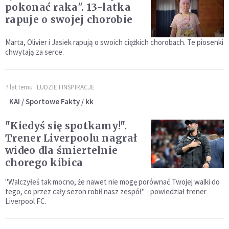
pokonać raka". 13-latka
rapuje o swojej chorobie
Marta, Olivier i Jasiek rapują o swoich ciężkich chorobach. Te piosenki
chwytają za serce.
7 lat temu
LUDZIE I INSPIRACJE
KAI / Sportowe Fakty / kk
"Kiedyś się spotkamy!".
Trener Liverpoolu nagrał
wideo dla śmiertelnie
chorego kibica
"Walczyłeś tak mocno, że nawet nie mogę porównać Twojej walki do
tego, co przez cały sezon robił nasz zespół" - powiedział trener
Liverpool FC.