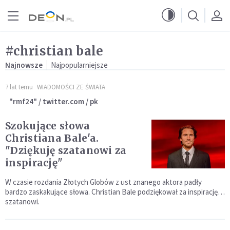
Przejdź do menu głównego
Przejdź do treści
#christian bale
Najnowsze
Najpopularniejsze
7 lat temu
WIADOMOŚCI ZE ŚWIATA
"rmf24" / twitter.com / pk
Szokujące słowa
Christiana Bale'a.
"Dziękuję szatanowi za
inspirację"
W czasie rozdania Złotych Globów z ust znanego aktora padły
bardzo zaskakujące słowa. Christian Bale podziękował za inspirację…
szatanowi.