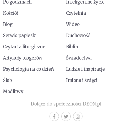
Po godzinach
Inteligentne życie
Kościół
Czytelnia
Blogi
Wideo
Serwis papieski
Duchowość
Czytania liturgiczne
Biblia
Artykuły blogerów
Świadectwa
Psychologia na co dzień
Ludzie i inspiracje
Ślub
Imiona i święci
Modlitwy
Dołącz do społeczności DEON.pl