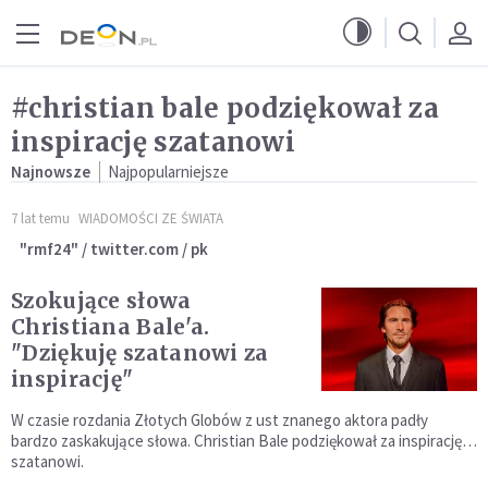
Przejdź do menu głównego
Przejdź do treści
#christian bale podziękował za
inspirację szatanowi
Najnowsze
Najpopularniejsze
7 lat temu
WIADOMOŚCI ZE ŚWIATA
"rmf24" / twitter.com / pk
Szokujące słowa
Christiana Bale'a.
"Dziękuję szatanowi za
inspirację"
W czasie rozdania Złotych Globów z ust znanego aktora padły
bardzo zaskakujące słowa. Christian Bale podziękował za inspirację…
szatanowi.