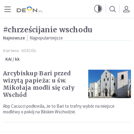
Przejdź do menu głównego
Przejdź do treści
#chrześcijanie wschodu
Najnowsze
Najpopularniejsze
8 lat temu
KOŚCIÓŁ
KAI / kk
Arcybiskup Bari przed
wizytą papieża: u św.
Mikołaja modli się cały
Wschód
Abp Cacucci podkreśla, że to Bari to trafny wybór na miejsce
modlitwy o pokój na Bliskim Wschodzie.