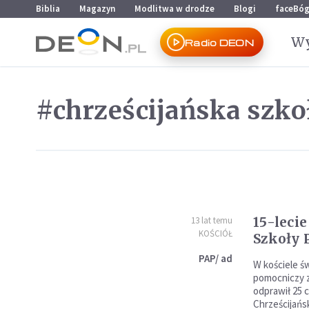
Przejdź do menu głównego
Przejdź do treści
Biblia
Magazyn
Modlitwa w drodze
Blogi
faceBó
Wy
Radio DEON
#chrześcijańska szko
15-leci
13 lat temu
KOŚCIÓŁ
Szkoły 
PAP/ ad
W kościele ś
pomocniczy z
odprawił 25 c
Chrześcijańsk