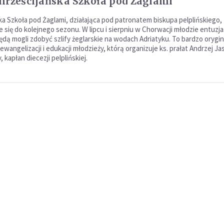
hrześcijańska Szkoła pod Żaglami
ka Szkoła pod Żaglami, działająca pod patronatem biskupa pelplińskiego,
 się do kolejnego sezonu. W lipcu i sierpniu w Chorwacji młodzie entuzja
ędą mogli zdobyć szlify żeglarskie na wodach Adriatyku. To bardzo orygin
wangelizacji i edukacji młodzieży, którą organizuje ks. prałat Andrzej Ja
, kapłan diecezji pelplińskiej.