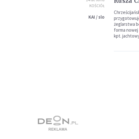
Rusza C
KOŚCIÓŁ
Chrześcijańs
KAI / slo
przygotowuje
żeglarstwa b
forma nowej e
kpt. jachtowy