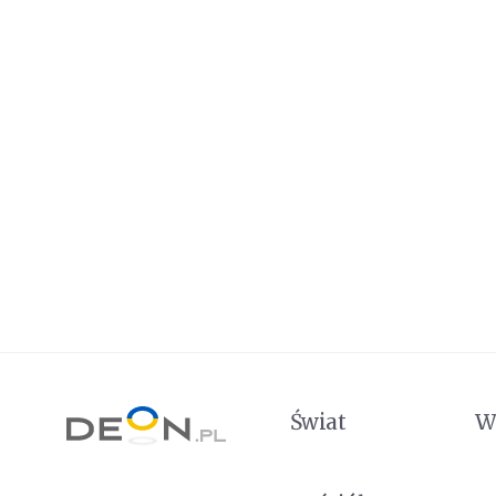
Świat
W