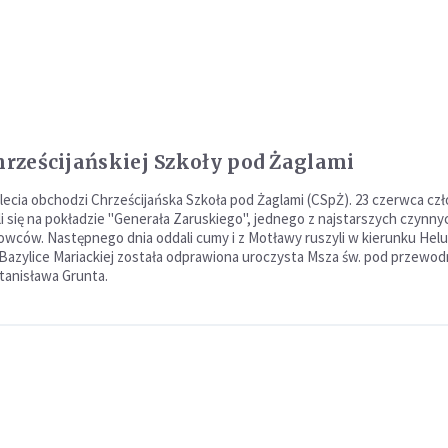
Chrześcijańskiej Szkoły pod Żaglami
-lecia obchodzi Chrześcijańska Szkoła pod Żaglami (CSpŻ). 23 czerwca cz
li się na pokładzie "Generała Zaruskiego", jednego z najstarszych czynny
lowców. Następnego dnia oddali cumy i z Motławy ruszyli w kierunku Helu
Bazylice Mariackiej została odprawiona uroczysta Msza św. pod przewo
Stanisława Grunta.