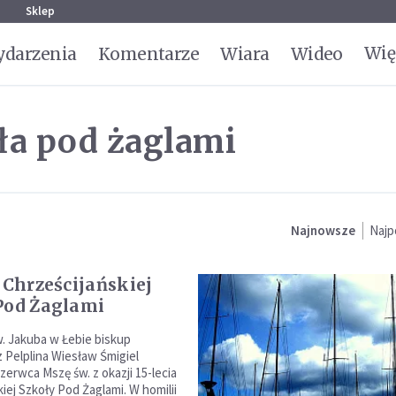
g
Sklep
Wię
darzenia
Komentarze
Wiara
Wideo
ła pod żaglami
Najnowsze
Najp
e Chrześcijańskiej
Pod Żaglami
w. Jakuba w Łebie biskup
 Pelplina Wiesław Śmigiel
zerwca Mszę św. z okazji 15-lecia
iej Szkoły Pod Żaglami. W homilii