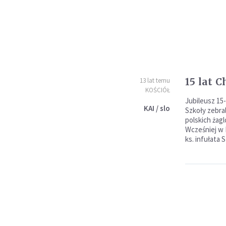
15 lat 
13 lat temu
KOŚCIÓŁ
Jubileusz 15
KAI / slo
Szkoły zebra
polskich żag
Wcześniej w 
ks. infułata 