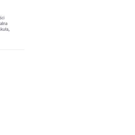
ści
alna
skuła,