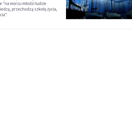
że "na morzu młodzi ludzie
edzę, przechodzą szkołę życia,
cia".