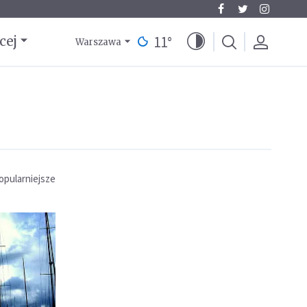
11
°
cej
Warszawa
opularniejsze