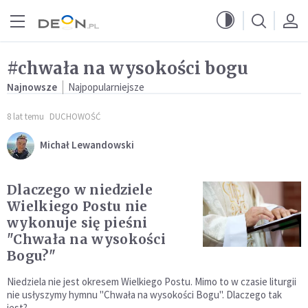
Przejdź do menu głównego
Przejdź do treści
#chwała na wysokości bogu
Najnowsze
Najpopularniejsze
8 lat temu
DUCHOWOŚĆ
Michał Lewandowski
Dlaczego w niedziele
Wielkiego Postu nie
wykonuje się pieśni
"Chwała na wysokości
Bogu?"
Niedziela nie jest okresem Wielkiego Postu. Mimo to w czasie liturgii
nie usłyszymy hymnu "Chwała na wysokości Bogu". Dlaczego tak
jest?