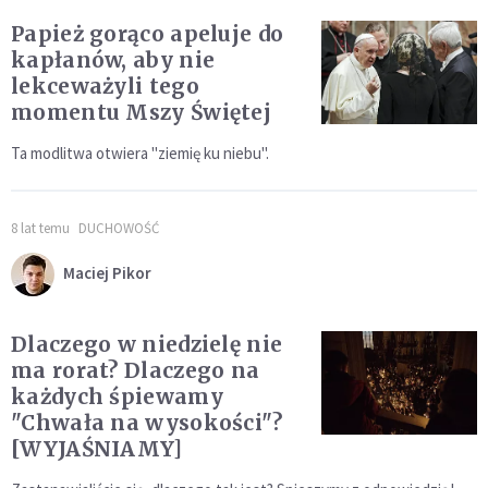
Papież gorąco apeluje do
kapłanów, aby nie
lekceważyli tego
momentu Mszy Świętej
Ta modlitwa otwiera "ziemię ku niebu".
8 lat temu
DUCHOWOŚĆ
Maciej Pikor
Dlaczego w niedzielę nie
ma rorat? Dlaczego na
każdych śpiewamy
"Chwała na wysokości"?
[WYJAŚNIAMY]