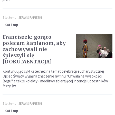
8 lat temu
SERWIS PAPIESKI
KAI / mp
Franciszek: gorąco
polecam kapłanom, aby
zachowywali nie
śpieszyli się
[DOKUMENTACJA]
Kontynuując cykl katechez na temat celebracji eucharystycznej
Ojciec Święty wyjaśnił znaczenie hymnu "Chwała na wysokości
Bogu" a także kolekty - modlitwy zbierającej intencje uczestników
Mszy św.
8 lat temu
SERWIS PAPIESKI
KAI / mp