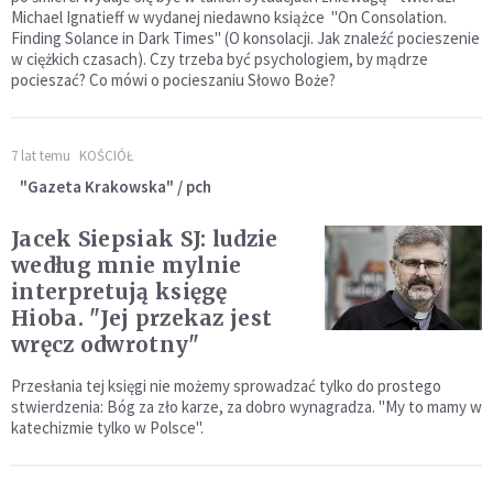
Michael Ignatieff w wydanej niedawno książce "On Consolation.
Finding Solance in Dark Times" (O konsolacji. Jak znaleźć pocieszenie
w ciężkich czasach). Czy trzeba być psychologiem, by mądrze
pocieszać? Co mówi o pocieszaniu Słowo Boże?
7 lat temu
KOŚCIÓŁ
"Gazeta Krakowska" / pch
Jacek Siepsiak SJ: ludzie
według mnie mylnie
interpretują księgę
Hioba. "Jej przekaz jest
wręcz odwrotny"
Przesłania tej księgi nie możemy sprowadzać tylko do prostego
stwierdzenia: Bóg za zło karze, za dobro wynagradza. "My to mamy w
katechizmie tylko w Polsce".