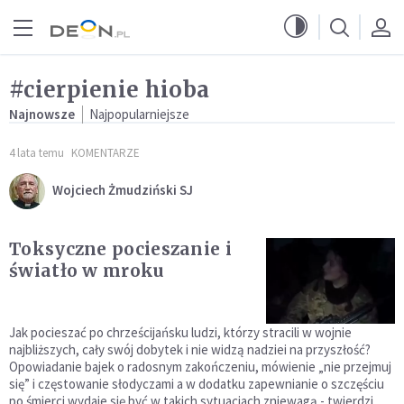
Przejdź do menu głównego
Przejdź do treści
#cierpienie hioba
Najnowsze
Najpopularniejsze
4 lata temu
KOMENTARZE
Wojciech Żmudziński SJ
Toksyczne pocieszanie i
światło w mroku
Jak pocieszać po chrześcijańsku ludzi, którzy stracili w wojnie
najbliższych, cały swój dobytek i nie widzą nadziei na przyszłość?
Opowiadanie bajek o radosnym zakończeniu, mówienie „nie przejmuj
się” i częstowanie słodyczami a w dodatku zapewnianie o szczęściu
po śmierci wydaje się być w takich sytuacjach zniewagą - twierdzi