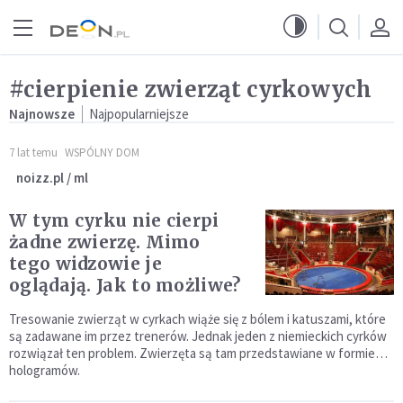
Przejdź do menu głównego
Przejdź do treści
#cierpienie zwierząt cyrkowych
Najnowsze
Najpopularniejsze
7 lat temu
WSPÓLNY DOM
noizz.pl / ml
W tym cyrku nie cierpi
żadne zwierzę. Mimo
tego widzowie je
oglądają. Jak to możliwe?
Tresowanie zwierząt w cyrkach wiąże się z bólem i katuszami, które
są zadawane im przez trenerów. Jednak jeden z niemieckich cyrków
rozwiązał ten problem. Zwierzęta są tam przedstawiane w formie…
hologramów.