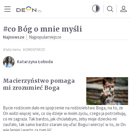
Przejdź do menu głównego
Przejdź do treści
#co Bóg o mnie myśli
Najnowsze
Najpopularniejsze
4 lata temu
KOMENTARZE
Katarzyna Łoboda
Macierzyństwo pomaga
mi zrozumieć Boga
Bycie rodzicem dało mi spojrzenie na rodzicielstwo Boga, na to, że
On widzi więcej: wie, co się dzieje w moim życiu, czego ja potrzebuję,
co mi zagraża. Tak bardzo, jak chciałabym, żeby moje dziecko mi
zaufało, tak samo bardzo staram się ufać Bogu i wierzyć w to, że On
wie lepiej i warto za tym iść.