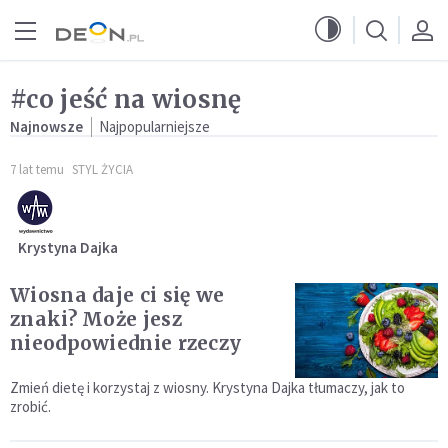
Przejdź do menu głównego
Przejdź do treści
#co jeść na wiosnę
Najnowsze
Najpopularniejsze
7 lat temu
STYL ŻYCIA
Krystyna Dajka
Wiosna daje ci się we
znaki? Może jesz
nieodpowiednie rzeczy
Zmień dietę i korzystaj z wiosny. Krystyna Dajka tłumaczy, jak to
zrobić.