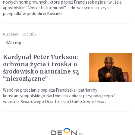
nowych norm prawnych, które papież Franciszek ogłosił w liście
apostolskim "Vos estis lux mundi", a dotyczące m.in. krycia
przypadków pedofilii w Kościele.
8 lat temu
KOŚCIÓŁ
KAI / mp
Kardynał Peter Turkson:
ochrona życia i troska o
środowisko naturalne są
“nierozłączne"
Wspólne przesłanie papieża Franciszka i patriarchy
konstantynopolskiego Bartłomieja z okazji przypadającego 1
września Światowego Dnia Troski o Dzieło Stworzenia .