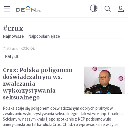
Przejdź do menu głównego
Przejdź do treści
#crux
Najnowsze
Najpopularniejsze
7 lat temu
KOŚCIÓŁ
KAI / df
Crux: Polska poligonem
doświadczalnym ws.
zwalczania
wykorzystywania
seksualnego
Polska staje się poligonem doświadczalnym dobrych praktyk w
zwalczaniu wykorzystywania seksualnego - tak wizytę abp. Charlesa
Scicluny w naszym kraju i jego spotkanie z KEP podsumowuje
amerykański portal katolicki Crux. Chodzi o wprowadzanie w życie