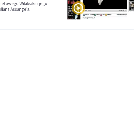
rnetowego Wikileaks i jego
uliana Assange'a.