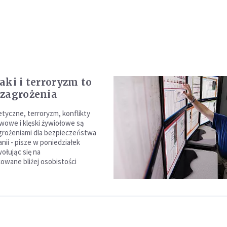
aki i terroryzm to
zagrożenia
etyczne, terroryzm, konflikty
owe i klęski żywiołowe są
grożeniami dla bezpieczeństwa
anii - pisze w poniedziałek
ołując się na
kowane bliżej osobistości