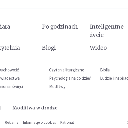
iara
Po godzinach
Inteligentne
życie
zytelnia
Blogi
Wideo
Duchowość
Czytania liturgiczne
Biblia
Świadectwa
Psychologia na co dzień
Ludzie i inspira
miona i święci
Modlitwy
l
Modlitwa w drodze
w
Reklama
Informacje o cookies
Patronat