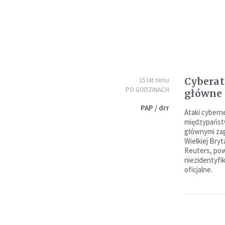
Cyberat
15 lat temu
PO GODZINACH
główne 
PAP / drr
Ataki cybern
międzypaństw
głównymi za
Wielkiej Bryt
Reuters, pow
niezidentyfi
oficjalne.