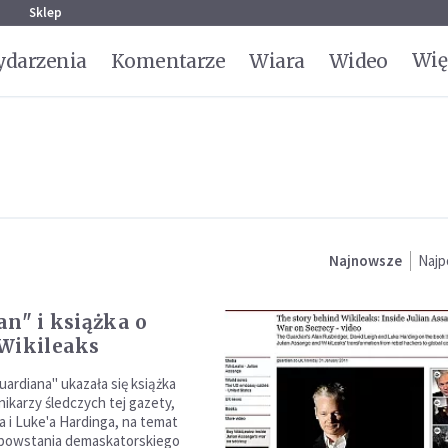
g
Sklep
Wię
darzenia
Komentarze
Wiara
Wideo
Najnowsze
Najp
an" i książka o
Wikileaks
ardiana" ukazała się książka
ikarzy śledczych tej gazety,
a i Luke'a Hardinga, na temat
 powstania demaskatorskiego