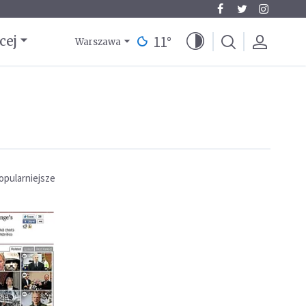
11
°
cej
Warszawa
opularniejsze