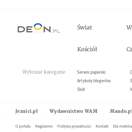
Świat
W
Kościół
C
Wybrane kategorie
Serwis papieski
Artykuły blogerów
Ślub
I
Jezuici.pl
Wydawnictwo WAM
Mando.p
O portalu
Regulamin
Polityka prywatności
Kontakt
Dla medió