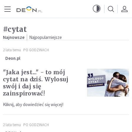
Przejdź do menu głównego
Przejdź do treści
#cytat
Najnowsze
Najpopularniejsze
2 lata temu
PO GODZINACH
Deon.pl
"Jaka jest..." - to mój
cytat na dziś. Wylosuj
swój i daj się
zainspirować!
Kliknij, aby dowiedzieć się więcej!
2 lata temu
PO GODZINACH