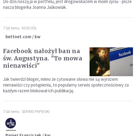
Do dziś noszę ja w portfelu, jest drogowskazem w moim życiu - pisze
nasza blogerka Joanna Jaśkowiak.
7 lat temu
KOŚCIÓŁ
bettnet.com / kw
Facebook nałożył ban na
św. Augustyna. "To mowa
nienawiści"
Jak twierdzi bloger, mimo że cytowane słowa nie są wyrazem
nienawiści czy potępienia, to popularny serwis społecznościowy za
każdym razem blokował ich publikację.
7 lat temu
SERWIS PAPIESKI
Papież Franciszek / kw