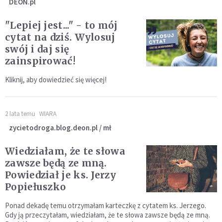
DEON.pl
"Lepiej jest..." - to mój
cytat na dziś. Wylosuj
swój i daj się
zainspirować!
Kliknij, aby dowiedzieć się więcej!
2 lata temu
WIARA
zycietodroga.blog.deon.pl / mł
Wiedziałam, że te słowa
zawsze będą ze mną.
Powiedział je ks. Jerzy
Popiełuszko
Ponad dekadę temu otrzymałam karteczkę z cytatem ks. Jerzego.
Gdy ją przeczytałam, wiedziałam, że te słowa zawsze będą ze mną.