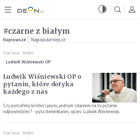
Przejdź do menu głównego
Przejdź do treści
#czarne z białym
Najnowsze
Najpopularniejsze
5 lat temu
WIARA
Ludwik Wiśniewski OP
Ludwik Wiśniewski OP o
pytaniu, które dotyka
każdego z nas
Czy potrafimy krótko i jasno, jednym zdaniem na to pytanie
odpowiedzieć? - pyta dominikanin, ojciec Ludwik Wiśniewski.
5 lat temu
WIARA