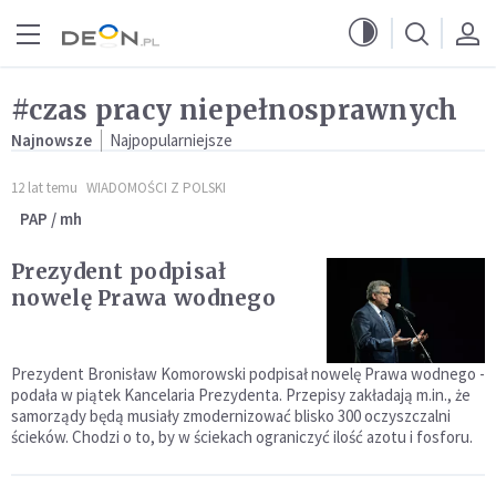
Przejdź do menu głównego
Przejdź do treści
#czas pracy niepełnosprawnych
Najnowsze
Najpopularniejsze
12 lat temu
WIADOMOŚCI Z POLSKI
PAP / mh
Prezydent podpisał
nowelę Prawa wodnego
Prezydent Bronisław Komorowski podpisał nowelę Prawa wodnego -
podała w piątek Kancelaria Prezydenta. Przepisy zakładają m.in., że
samorządy będą musiały zmodernizować blisko 300 oczyszczalni
ścieków. Chodzi o to, by w ściekach ograniczyć ilość azotu i fosforu.