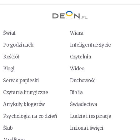
Świat
Wiara
Po godzinach
Inteligentne życie
Kościół
Czytelnia
Blogi
Wideo
Serwis papieski
Duchowość
Czytania liturgiczne
Biblia
Artykuły blogerów
Świadectwa
Psychologia na co dzień
Ludzie i inspiracje
Ślub
Imiona i święci
Modlitwy