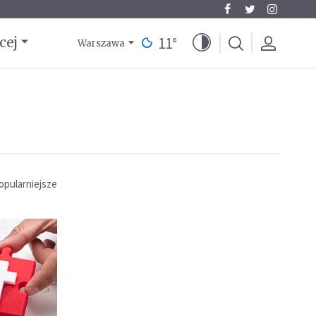
11
°
cej
Warszawa
opularniejsze