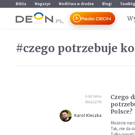
Przejdź do menu głównego
Przejdź do treści
Biblia
Magazyn
Modlitwa w drodze
Blogi
faceBó
Wy
Radio DEON
#czego potrzebuje ko
Czego d
6 lat temu
MAGAZYN
potrzeb
Polsce?
Karol Kleczka
Możecie narz
Tak, nie da s
Tylko popatr