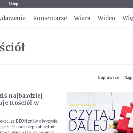
g
Sklep
Wię
darzenia
Komentarze
Wiara
Wideo
ściół
Najnowsze
Najp
ziś najbardziej
uje Kościół w
ekać, że DEON znów o kryzysie.
ię przejść obok niego obojętnie.
zmy z wiarą na to, co możemy