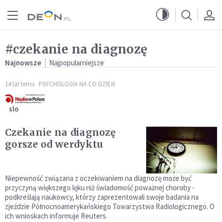
Przejdź do menu głównego
Przejdź do treści
#czekanie na diagnozę
Najnowsze
Najpopularniejsze
14 lat temu
PSYCHOLOGIA NA CO DZIEŃ
slo
Czekanie na diagnozę
gorsze od werdyktu
Niepewność związana z oczekiwaniem na diagnozę może być
przyczyną większego lęku niż świadomość poważnej choroby -
podkreślają naukowcy, którzy zaprezentowali swoje badania na
zjeździe Północnoamerykańskiego Towarzystwa Radiologicznego. O
ich wnioskach informuje Reuters.