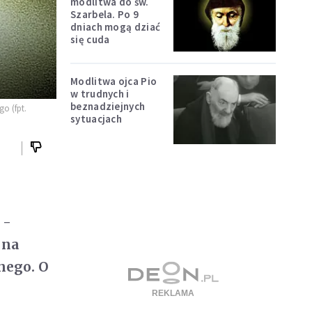
modlitwa do św.
Szarbela. Po 9
dniach mogą dziać
się cuda
Modlitwa ojca Pio
w trudnych i
beznadziejnych
o (fpt.
sytuacjach
 -
 na
nego. O