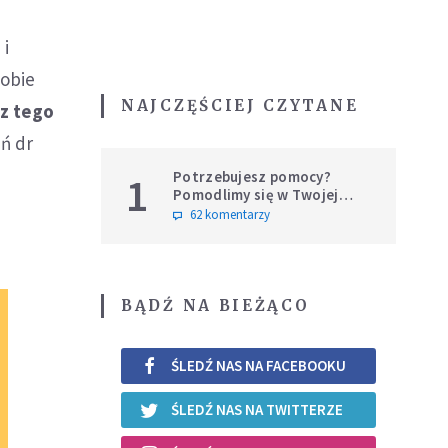
 i
sobie
NAJCZĘŚCIEJ CZYTANE
 z tego
ń dr
Potrzebujesz pomocy?
1
Pomodlimy się w Twojej
intencji
62 komentarzy
BĄDŹ NA BIEŻĄCO
ŚLEDŹ NAS NA FACEBOOKU
ŚLEDŹ NAS NA TWITTERZE