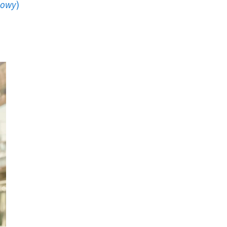
howy
)