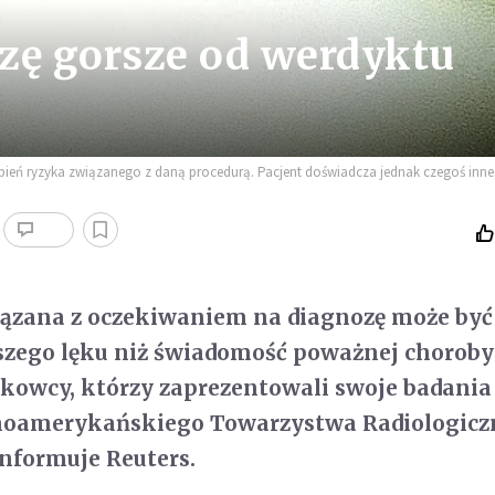
zę gorsze od werdyktu
ień ryzyka związanego z daną procedurą. Pacjent doświadcza jednak czegoś inneg
ązana z oczekiwaniem na diagnozę może być
szego lęku niż świadomość poważnej choroby
kowcy, którzy zaprezentowali swoje badania
cnoamerykańskiego Towarzystwa Radiologicz
nformuje Reuters.