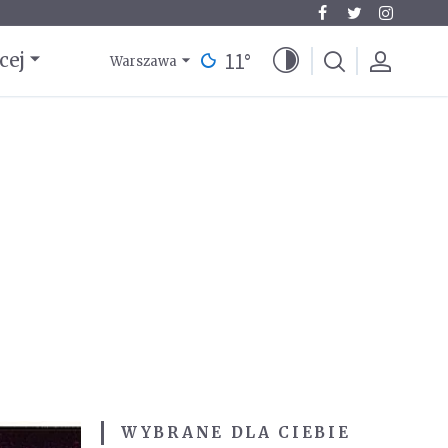
11
°
cej
Warszawa
WYBRANE DLA CIEBIE