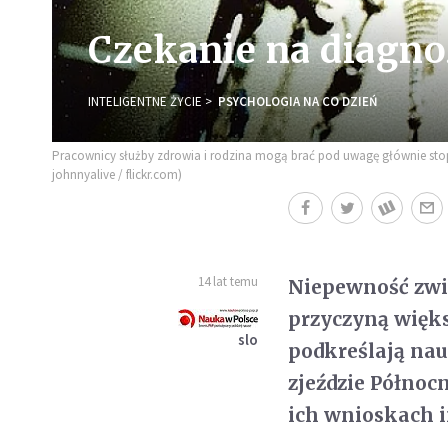
Czekanie na diagno
INTELIGENTNE ŻYCIE
PSYCHOLOGIA NA CO DZIEŃ
Pracownicy służby zdrowia i rodzina mogą brać pod uwagę głównie stop
johnnyalive / flickr.com)
14 lat temu
Niepewność zwi
przyczyną więk
slo
podkreślają nau
zjeździe Półno
ich wnioskach i