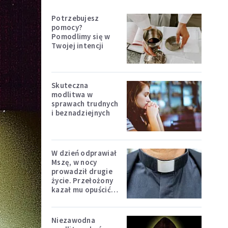
Potrzebujesz
pomocy?
Pomodlimy się w
Twojej intencji
Skuteczna
modlitwa w
sprawach trudnych
i beznadziejnych
W dzień odprawiał
Mszę, w nocy
prowadził drugie
życie. Przełożony
kazał mu opuścić
zakon
Niezawodna