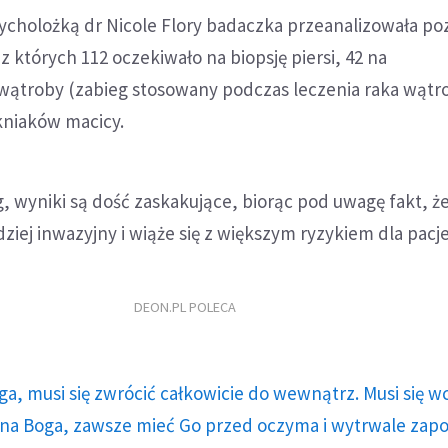
cholożką dr Nicole Flory badaczka przeanalizowała poz
 z których 112 oczekiwało na biopsję piersi, 42 na
ątroby (zabieg stosowany podczas leczenia raka wątro
kniaków macicy.
g, wyniki są dość zaskakujące, biorąc pod uwagę fakt, że
dziej inwazyjny i wiąże się z większym ryzykiem dla pacj
DEON.PL POLECA
ga, musi się zwrócić całkowicie do wewnątrz. Musi się w
a Boga, zawsze mieć Go przed oczyma i wytrwale zap