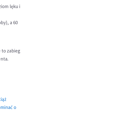
iom lęku i
by), a 60
 to zabieg
enta.
ciąż
ominać o