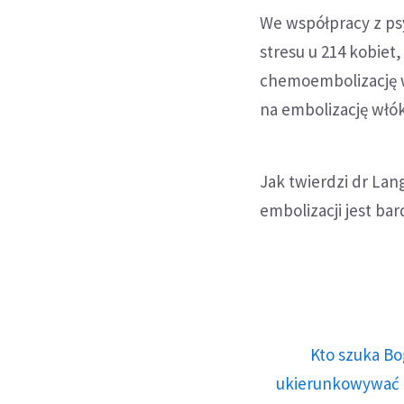
We współpracy z psy
stresu u 214 kobiet,
chemoembolizację w
na embolizację włó
Jak twierdzi dr Lan
embolizacji jest bar
Kto szuka Bo
ukierunkowywać n