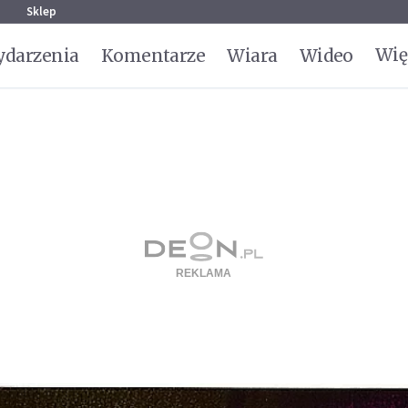
g
Sklep
Wię
darzenia
Komentarze
Wiara
Wideo