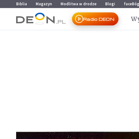
Przejdź do menu głównego
Przejdź do treści
Biblia
Magazyn
Modlitwa w drodze
Blogi
faceBó
Wy
Radio DEON