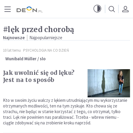
Przejdź do menu głównego
Przejdź do treści
#lęk przed chorobą
Najnowsze
Najpopularniejsze
10 lat temu
PSYCHOLOGIA NA CO DZIEŃ
Wunibald Müller / slo
Jak uwolnić się od lęku?
Jest na to sposób
Kto w swoim życiu walczy z lękiem utrudniającym mu wykorzystanie
otrzymanych możliwości, ten na tym zyskuje. Kto chowa się ze
strachu, nie będąc w stanie korzystać z tego, co otrzymał, tylko
traci. Lęk nie powinien nas paraliżować. Trzeba - wbrew niemu -
ciągle zdobywać się na zrobienie kroku naprzód.