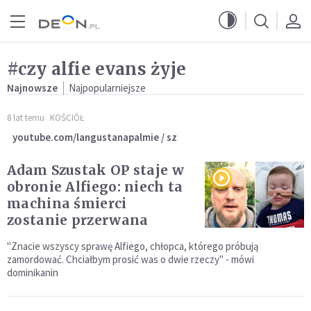
Przejdź do menu głównego
Przejdź do treści
#czy alfie evans żyje
Najnowsze
Najpopularniejsze
8 lat temu
KOŚCIÓŁ
youtube.com/langustanapalmie / sz
Adam Szustak OP staje w
obronie Alfiego: niech ta
machina śmierci
zostanie przerwana
"Znacie wszyscy sprawę Alfiego, chłopca, którego próbują
zamordować. Chciałbym prosić was o dwie rzeczy" - mówi
dominikanin