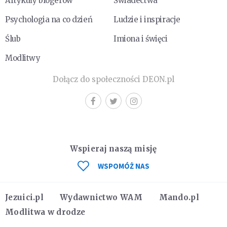
Artykuły blogerów
Świadectwa
Psychologia na co dzień
Ludzie i inspiracje
Ślub
Imiona i święci
Modlitwy
Dołącz do społeczności DEON.pl
Wspieraj naszą misję
WSPOMÓŻ NAS
Jezuici.pl
Wydawnictwo WAM
Mando.pl
Modlitwa w drodze