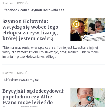
8 lat temu
KOŚCIÓŁ
facebook.com / Szymon Hołownia / sz
Szymon Hołownia:
wstydzę się wobec tego
chłopca za cywilizację,
której jestem częścią
"Nie ma znaczenia, wierzący czy nie. To nie jest kwestia religijnej
wiary. Nie w moim imieniu to się dzieje, drogi maluchu, nie w moim
imieniu" - pisze Hołownia ws. Alfiego.
8 lat temu
KOŚCIÓŁ
Lifesitenews.com / sz
Brytyjski sąd zdecydował
popołudniu czy Alfie
Evans może lecieć do