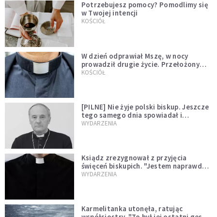
Potrzebujesz pomocy? Pomodlimy się
w Twojej intencji
KOŚCIÓŁ
W dzień odprawiał Mszę, w nocy
prowadził drugie życie. Przełożony
kazał mu opuścić zakon
KOŚCIÓŁ
[PILNE] Nie żyje polski biskup. Jeszcze
tego samego dnia spowiadał i
sprawował Mszę świętą
WYDARZENIA
Ksiądz zrezygnował z przyjęcia
święceń biskupich. "Jestem naprawdę
niegodny"
WYDARZENIA
Karmelitanka utonęła, ratując
współsiostry. "To był jej ostatni gest