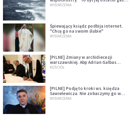
miłości"
WYDARZENIA
Śpiewający ksiądz podbija internet.
"Chcę go na swoim ślubie"
WYDARZENIA
[PILNE] Zmiany w archidiecezji
warszawskiej. Abp Adrian Galbas
wręczył dekrety nowym proboszczom
KOŚCIÓŁ
[PILNE] Podjęto kroki ws. księdza
Sawielewicza. Nie zobaczymy go w
mediach
WYDARZENIA