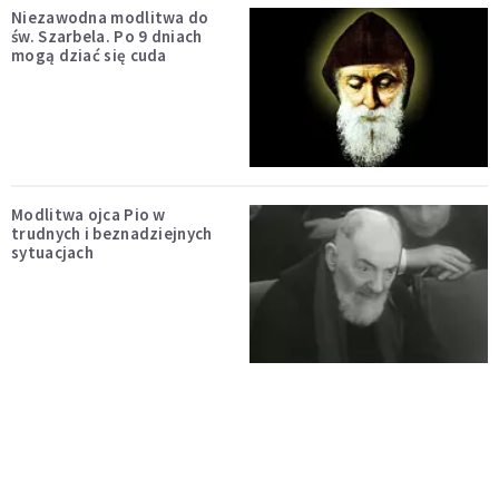
Niezawodna modlitwa do
św. Szarbela. Po 9 dniach
mogą dziać się cuda
Modlitwa ojca Pio w
trudnych i beznadziejnych
sytuacjach