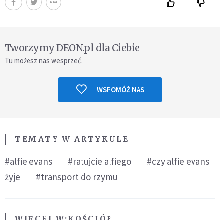
Tworzymy DEON.pl dla Ciebie
Tu możesz nas wesprzeć.
WSPOMÓŻ NAS
TEMATY W ARTYKULE
#alfie evans
#ratujcie alfiego
#czy alfie evans
żyje
#transport do rzymu
WIĘCEJ W:
KOŚCIÓŁ