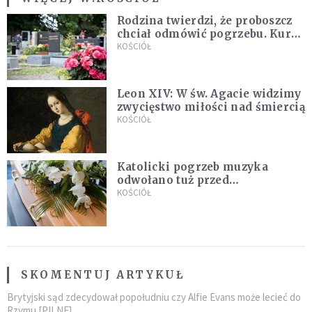
Rodzina twierdzi, że proboszcz
chciał odmówić pogrzebu. Kuria
zapowiada wyjaśnienia
KOŚCIÓŁ
Leon XIV: W św. Agacie widzimy
zwycięstwo miłości nad śmiercią
KOŚCIÓŁ
Katolicki pogrzeb muzyka
odwołano tuż przed
uroczystością. Powodem była
KOŚCIÓŁ
przynależność do masonerii
SKOMENTUJ ARTYKUŁ
Brytyjski sąd zdecydował popołudniu czy Alfie Evans może lecieć do
Rzymu [PILNE]