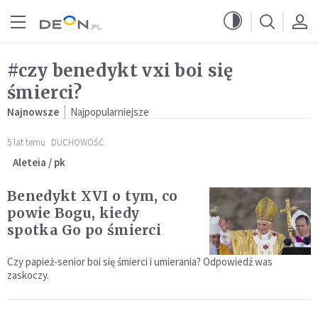
Przejdź do menu głównego
Przejdź do treści
#czy benedykt vxi boi się
śmierci?
Najnowsze
Najpopularniejsze
5 lat temu
DUCHOWOŚĆ
Aleteia / pk
Benedykt XVI o tym, co
powie Bogu, kiedy
spotka Go po śmierci
Czy papież-senior boi się śmierci i umierania? Odpowiedź was
zaskoczy.