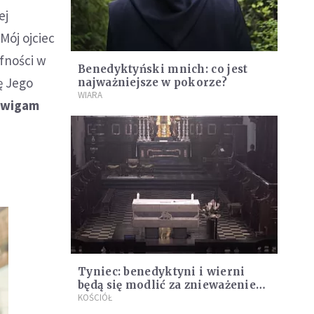
ej
Mój ojciec
ufności w
Benedyktyński mnich: co jest
ę Jego
najważniejsze w pokorze?
WIARA
źwigam
Tyniec: benedyktyni i wierni
będą się modlić za znieważenie
ołtarza
KOŚCIÓŁ