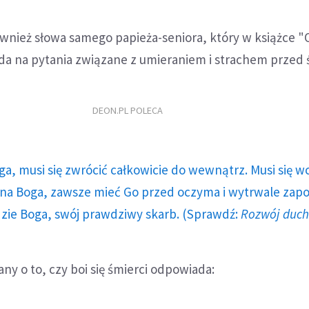
ównież słowa samego papieża-seniora, który w książce "
 na pytania związane z umieraniem i strachem przed ś
DEON.PL POLECA
ga, musi się zwrócić całkowicie do wewnątrz. Musi się w
a Boga, zawsze mieć Go przed oczyma i wytrwale zap
dzie Boga, swój prawdziwy skarb. (Sprawdź:
Rozwój duc
ny o to, czy boi się śmierci odpowiada: