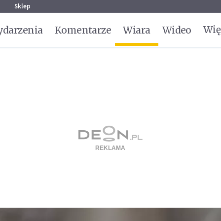
g
Sklep
Wię
darzenia
Komentarze
Wiara
Wideo