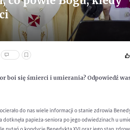
, co powie Bogu, kiedy
ci
or boi się śmierci i umierania? Odpowiedź wa
ocierało do nas wiele informacji o stanie zdrowia Benedy
ka dotknęła papieża-seniora po jego odwiedzinach u umi
le pytań o kondycję Benedykta XVI oraz jego stan zdrowi