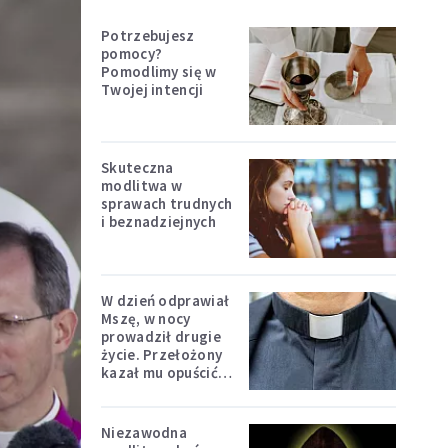
Potrzebujesz
pomocy?
Pomodlimy się w
Twojej intencji
Skuteczna
modlitwa w
sprawach trudnych
i beznadziejnych
W dzień odprawiał
Mszę, w nocy
prowadził drugie
życie. Przełożony
kazał mu opuścić
zakon
Niezawodna