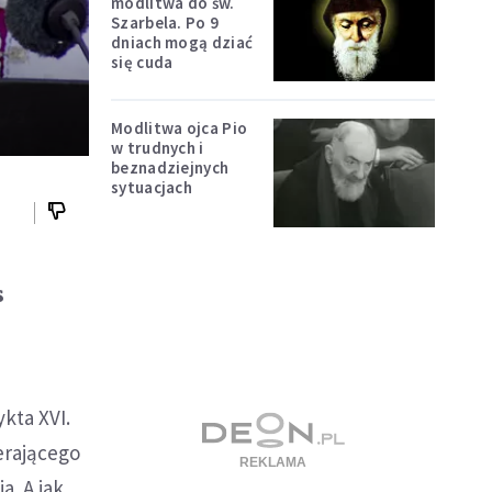
modlitwa do św.
Szarbela. Po 9
dniach mogą dziać
się cuda
Modlitwa ojca Pio
w trudnych i
beznadziejnych
sytuacjach
s
kta XVI.
erającego
a. A jak