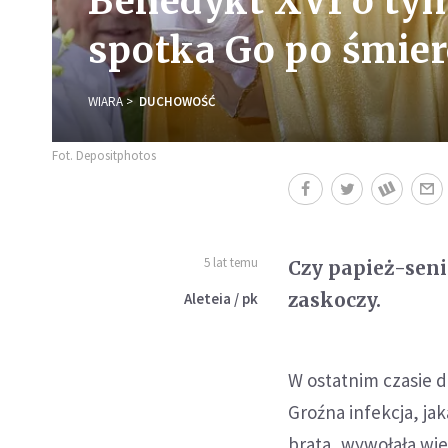
Benedykt XVI o tym
spotka Go po śmier
WIARA
DUCHOWOŚĆ
Fot. Depositphotos
5 lat temu
Czy papież-seni
zaskoczy.
Aleteia / pk
W ostatnim czasie d
Groźna infekcja, ja
brata, wywołała wie