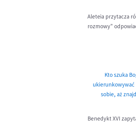
Aleteia przytacza r
rozmowy" odpowiada
Kto szuka Bo
ukierunkowywać n
sobie, aż znaj
Benedykt XVI zapyta