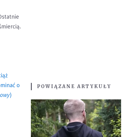
Ostatnie
miercią.
ciąż
ominać o
POWIĄZANE ARTYKUŁY
howy
)