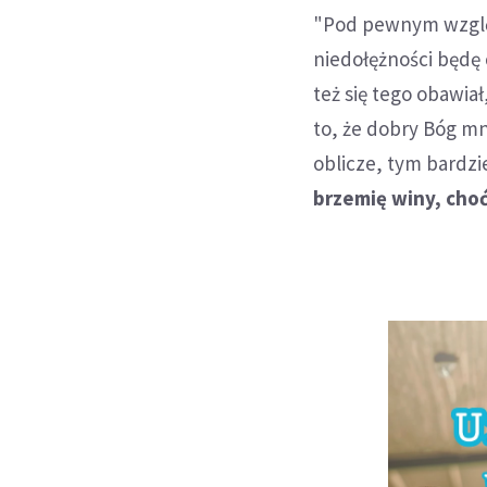
"Pod pewnym względ
niedołężności będę 
też się tego obawia
to, że dobry Bóg mn
oblicze, tym bardzi
brzemię winy, choć