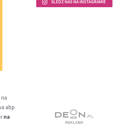
ŚLEDŹ NAS NA INSTAGRAMIE
 na
wa abp
or
na