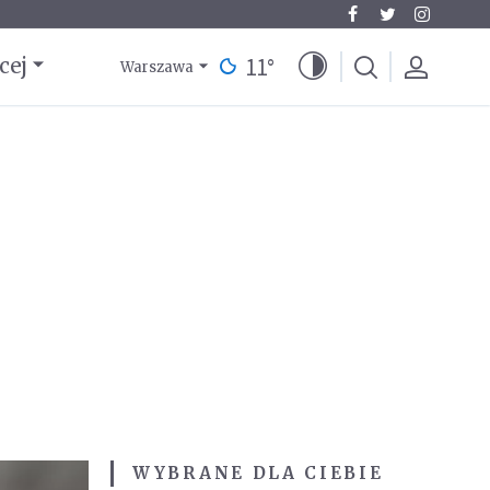
11
°
cej
Warszawa
WYBRANE DLA CIEBIE