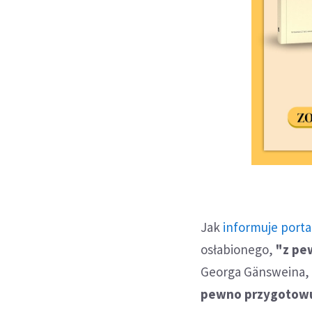
Jak
informuje portal
osłabionego,
"z pew
Georga Gänsweina, 
pewno przygotowuj