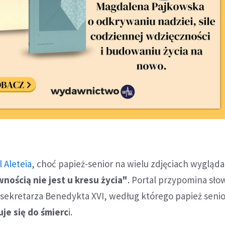
 Aleteia
, choć papież-senior na wielu zdjęciach wygląda
nością nie jest u kresu życia"
. Portal przypomina sło
sekretarza Benedykta XVI, według którego papież seni
e się do śmierc
i.