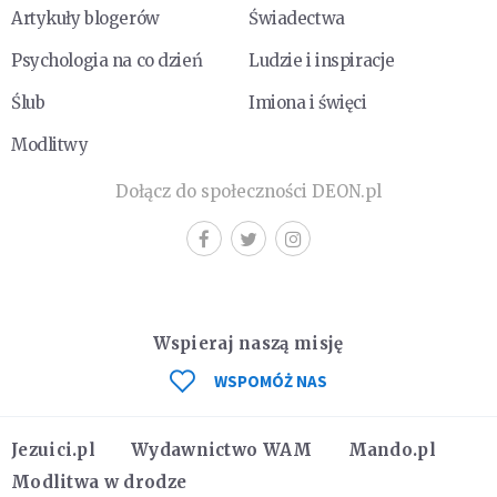
Artykuły blogerów
Świadectwa
Psychologia na co dzień
Ludzie i inspiracje
Ślub
Imiona i święci
Modlitwy
Dołącz do społeczności DEON.pl
Wspieraj naszą misję
WSPOMÓŻ NAS
Jezuici.pl
Wydawnictwo WAM
Mando.pl
Modlitwa w drodze