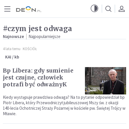
Przejdź do menu głównego
Przejdź do treści
#czym jest odwaga
Najnowsze
Najpopularniejsze
4 lata temu
KOŚCIÓŁ
KAI / kb
Bp Libera: gdy sumienie
jest czujne, człowiek
potrafi być odważnyK
Kiedy występuje prawdziwa odwaga? Na to pytanie odpowiedział bp
Piotr Libera, który Przewodniczył jubileuszowej Mszy św. z okazji
140-lecia Ochotniczej Straży Pożarnej w kościele pw. Świętej Trójcy w
Mławie.