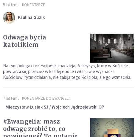
5 lat temu
KOMENTARZE
Paulina Guzik
Odwaga bycia
katolikiem
Na tym polega chrześcijańska nadzieja, że kryzys, który w Kościele
powtarza się przecież w każdej epoce i właściwie wyznacza
Kościołowi rytm działania, nie zabija tego Kościoła, ale go wzmacnia.
7 lat temu
KOMENTARZE DO EWANGELII
Mieczysław Łusiak SJ / Wojciech Jędrzejewski OP
#Ewangelia: masz
odwagę zrobić to, co
powinieneś? To pytanie