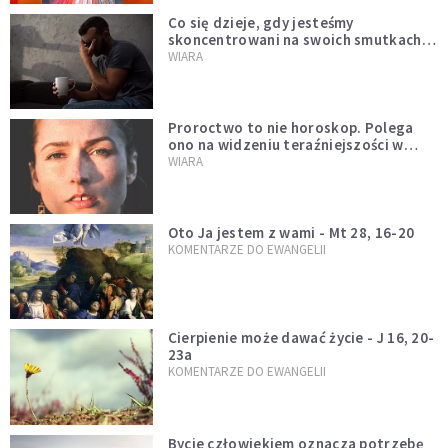
Co się dzieje, gdy jesteśmy
skoncentrowani na swoich smutkach?
Mówi o tym św. Jan
WIARA
Proroctwo to nie horoskop. Polega
ono na widzeniu teraźniejszości w
świetle przeszłości Jezusa
WIARA
Oto Ja jestem z wami - Mt 28, 16-20
KOMENTARZE DO EWANGELII
Cierpienie może dawać życie - J 16, 20-
23a
KOMENTARZE DO EWANGELII
Bycie człowiekiem oznacza potrzebę