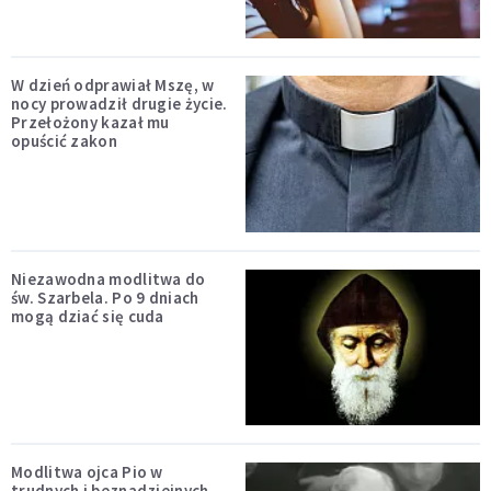
W dzień odprawiał Mszę, w
nocy prowadził drugie życie.
Przełożony kazał mu
opuścić zakon
Niezawodna modlitwa do
św. Szarbela. Po 9 dniach
mogą dziać się cuda
Modlitwa ojca Pio w
trudnych i beznadziejnych