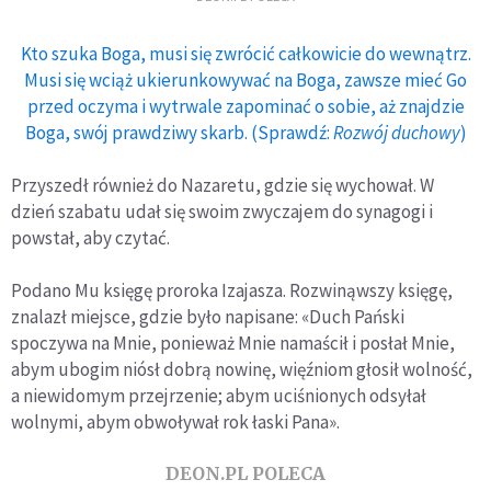
Kto szuka Boga, musi się zwrócić całkowicie do wewnątrz.
Musi się wciąż ukierunkowywać na Boga, zawsze mieć Go
przed oczyma i wytrwale zapominać o sobie, aż znajdzie
Boga, swój prawdziwy skarb. (Sprawdź:
Rozwój duchowy
)
Przyszedł również do Nazaretu, gdzie się wychował. W
dzień szabatu udał się swoim zwyczajem do synagogi i
powstał, aby czytać.
Podano Mu księgę proroka Izajasza. Rozwinąwszy księgę,
znalazł miejsce, gdzie było napisane: «Duch Pański
spoczywa na Mnie, ponieważ Mnie namaścił i posłał Mnie,
abym ubogim niósł dobrą nowinę, więźniom głosił wolność,
a niewidomym przejrzenie; abym uciśnionych odsyłał
wolnymi, abym obwoływał rok łaski Pana».
DEON.PL POLECA