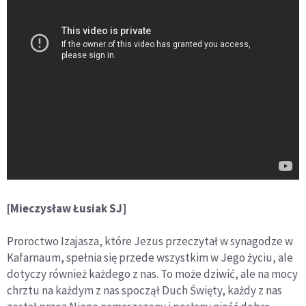
[Mieczysław Łusiak SJ]
Proroctwo Izajasza, które Jezus przeczytał w synagodze w
Kafarnaum, spełnia się przede wszystkim w Jego życiu, ale
dotyczy również każdego z nas. To może dziwić, ale na mocy
chrztu na każdym z nas spoczął Duch Święty, każdy z nas