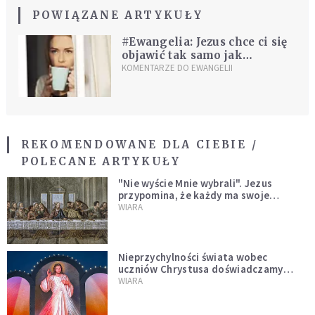
POWIĄZANE ARTYKUŁY
#Ewangelia: Jezus chce ci się
objawić tak samo jak
mędrcom. Znajdź dzisiaj czas
KOMENTARZE DO EWANGELII
na spotkanie ze Słowem
REKOMENDOWANE DLA CIEBIE /
POLECANE ARTYKUŁY
"Nie wyście Mnie wybrali". Jezus
przypomina, że każdy ma swoje
miejsce i swoją misję
WIARA
Nieprzychylności świata wobec
uczniów Chrystusa doświadczamy
wszyscy, również dzisiaj
WIARA