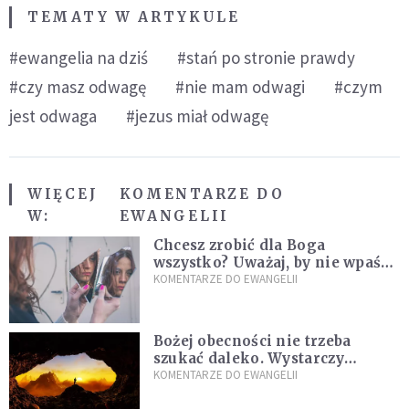
TEMATY W ARTYKULE
#ewangelia na dziś
#stań po stronie prawdy
#czy masz odwagę
#nie mam odwagi
#czym
jest odwaga
#jezus miał odwagę
WIĘCEJ
KOMENTARZE DO
W:
EWANGELII
Chcesz zrobić dla Boga
wszystko? Uważaj, by nie wpaść
w groźną pułapkę
KOMENTARZE DO EWANGELII
Bożej obecności nie trzeba
szukać daleko. Wystarczy
nauczyć się słuchać
KOMENTARZE DO EWANGELII