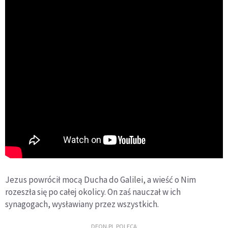
Jezus powrócił mocą Ducha do Galilei, a wieść o Nim
rozeszła się po całej okolicy. On zaś nauczał w ich
synagogach, wysławiany przez wszystkich.
DEON.PL POLECA