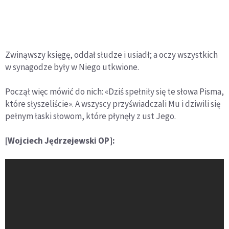
Zwinąwszy księgę, oddał słudze i usiadł; a oczy wszystkich
w synagodze były w Niego utkwione.
Począł więc mówić do nich: «Dziś spełniły się te słowa Pisma,
które słyszeliście». A wszyscy przyświadczali Mu i dziwili się
pełnym łaski słowom, które płynęły z ust Jego.
[Wojciech Jędrzejewski OP]: