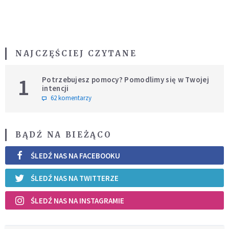
NAJCZĘŚCIEJ CZYTANE
1
Potrzebujesz pomocy? Pomodlimy się w Twojej
intencji
62 komentarzy
BĄDŹ NA BIEŻĄCO
ŚLEDŹ NAS NA FACEBOOKU
ŚLEDŹ NAS NA TWITTERZE
ŚLEDŹ NAS NA INSTAGRAMIE