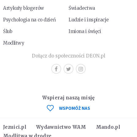
Artykuły blogerów
Świadectwa
Psychologia na co dzień
Ludzie i inspiracje
Ślub
Imiona i święci
Modlitwy
Dołącz do społeczności DEON.pl
Wspieraj naszą misję
WSPOMÓŻ NAS
Jezuici.pl
Wydawnictwo WAM
Mando.pl
Modlitwa w drodze