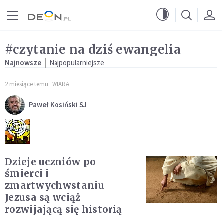
Przejdź do menu głównego
Przejdź do treści
#czytanie na dziś ewangelia
Najnowsze
Najpopularniejsze
2 miesiące temu
WIARA
Paweł Kosiński SJ
Dzieje uczniów po
śmierci i
zmartwychwstaniu
Jezusa są wciąż
rozwijającą się historią