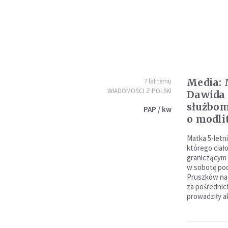
Media: 
7 lat temu
WIADOMOŚCI Z POLSKI
Dawida
służbom
PAP / kw
o modli
Matka 5-let
którego cia
graniczącym 
w sobotę po
Pruszków na 
za pośredni
prowadziły a