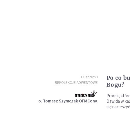
Po co b
12 lat temu
REKOLEKCJE ADWENTOWE
Bogu?
Prorok, które
o. Tomasz Szymczak OFMConv.
Dawida w każ
się nacieszyć