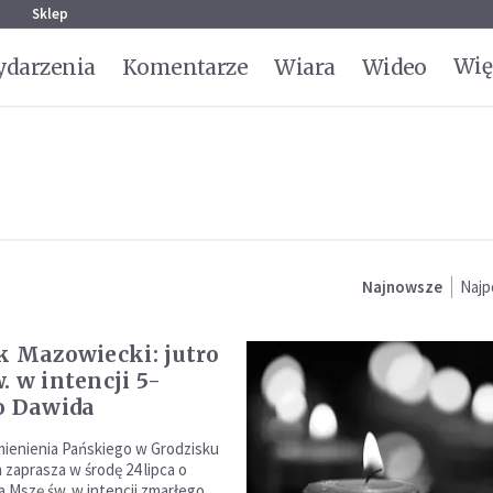
g
Sklep
Wię
darzenia
Komentarze
Wiara
Wideo
Najnowsze
Najp
k Mazowiecki: jutro
. w intencji 5-
o Dawida
mienienia Pańskiego w Grodzisku
zaprasza w środę 24 lipca o
a Mszę św. w intencji zmarłego