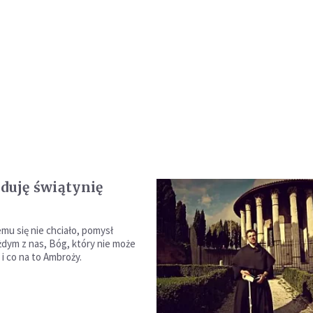
uduję świątynię
mu się nie chciało, pomysł
dym z nas, Bóg, który nie może
 i co na to Ambroży.