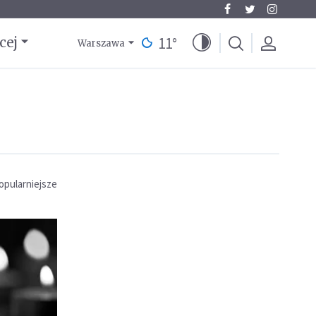
11
°
cej
Warszawa
opularniejsze