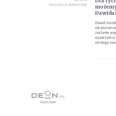
Dla tych
REKOLEKCJE ADWENTOWE
możemy 
Dawida
Dawid został
nie poznał si
zostanie woj
wydarzyło w 
od niego nau