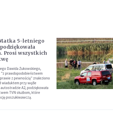
Matka 5-letniego
 podziękowała
. Prosi wszystkich
twę
niego Dawida Żukowskiego,
ło "z prawdopodobieństwem
prawie z pewnością" znaleziono
d wiaduktem przy węźle
autostradzie A2, podziękowała
ctwem TVN służbom, które
kcję poszukiwawczą.