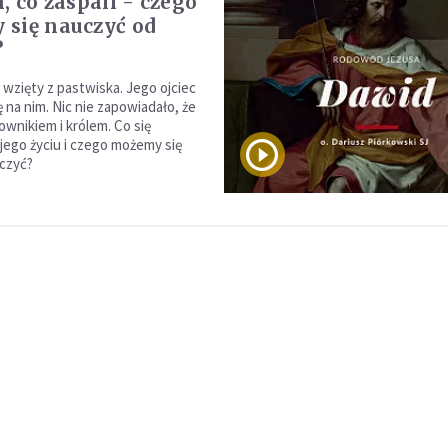
, co zaspali - czego
się nauczyć od
?
 wzięty z pastwiska. Jego ojciec
ę na nim. Nic nie zapowiadało, że
ownikiem i królem. Co się
jego życiu i czego możemy się
czyć?