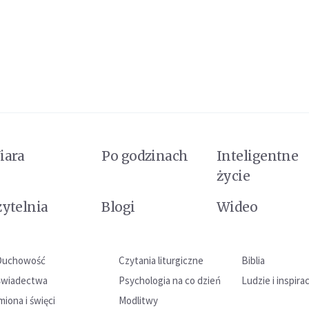
iara
Po godzinach
Inteligentne
życie
zytelnia
Blogi
Wideo
Duchowość
Czytania liturgiczne
Biblia
Świadectwa
Psychologia na co dzień
Ludzie i inspira
miona i święci
Modlitwy