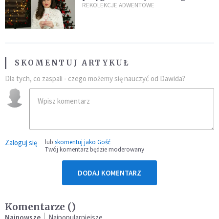
Narodzenia? Jezuita: to zależy
REKOLEKCJE ADWENTOWE
SKOMENTUJ ARTYKUŁ
Dla tych, co zaspali - czego możemy się nauczyć od Dawida?
Zaloguj się
lub
skomentuj jako Gość
Twój komentarz będzie moderowany
DODAJ KOMENTARZ
Komentarze (
)
Najnowsze
Najpopularniejsze