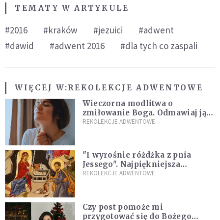
TEMATY W ARTYKULE
#2016
#kraków
#jezuici
#adwent
#dawid
#adwent 2016
#dla tych co zaspali
WIĘCEJ W:
REKOLEKCJE ADWENTOWE
Wieczorna modlitwa o
zmiłowanie Boga. Odmawiaj ją,
gdy jest ci w życiu źle
REKOLEKCJE ADWENTOWE
"I wyrośnie różdżka z pnia
Jessego". Najpiękniejsza
zapowiedź Mesjasza w Piśmie
REKOLEKCJE ADWENTOWE
Świętym
Czy post pomoże mi
przygotować się do Bożego