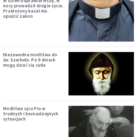
W dzień odprawiał Mszę, w
nocy prowadził drugie życie.
Przełożony kazał mu
opuścić zakon
Niezawodna modlitwa do
św. Szarbela. Po 9 dniach
mogą dziać się cuda
Modlitwa ojca Pio w
trudnych i beznadziejnych
sytuacjach