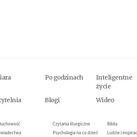
iara
Po godzinach
Inteligentne
życie
zytelnia
Blogi
Wideo
Duchowość
Czytania liturgiczne
Biblia
Świadectwa
Psychologia na co dzień
Ludzie i inspira