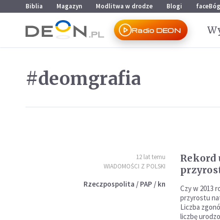
Przejdź do menu głównego
Przejdź do treści
Biblia
Magazyn
Modlitwa w drodze
Blogi
faceBó
Wy
Radio DEON
#deomgrafia
Rekord
12 lat temu
WIADOMOŚCI Z POLSKI
przyros
Rzeczpospolita / PAP / kn
Czy w 2013 r
przyrostu na
Liczba zgonó
liczbę urodzo