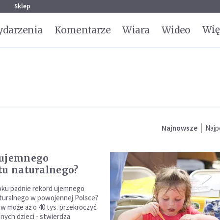
g
Sklep
Wię
darzenia
Komentarze
Wiara
Wideo
Najnowsze
Najp
 ujemnego
tu naturalnego?
oku padnie rekord ujemnego
turalnego w powojennej Polsce?
w może aż o 40 tys. przekroczyć
nych dzieci - stwierdza