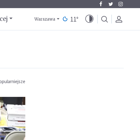
11
°
cej
Warszawa
opularniejsze