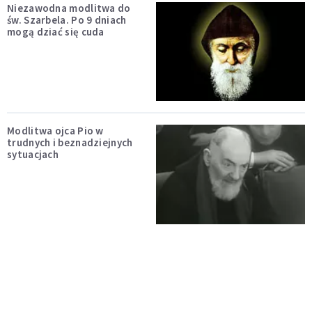
Niezawodna modlitwa do
św. Szarbela. Po 9 dniach
mogą dziać się cuda
Modlitwa ojca Pio w
trudnych i beznadziejnych
sytuacjach