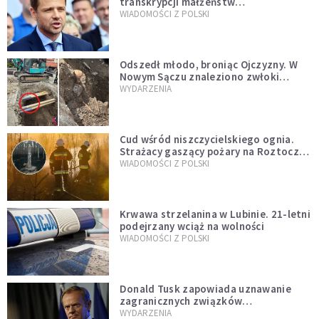
transkrypcji małżeństw
jednopłciowych. “Tak jak
WIADOMOŚCI Z POLSKI
zapowiadałem, bez zwłoki,
natychmiast”
Odszedł młodo, broniąc Ojczyzny. W
Nowym Sączu znaleziono zwłoki
mężczyzny z czasów potopu
WYDARZENIA
szwedzkiego
Cud wśród niszczycielskiego ognia.
Strażacy gaszący pożary na Roztoczu
opublikowali niezwykłe zdjęcie
WIADOMOŚCI Z POLSKI
Krwawa strzelanina w Lubinie. 21-letni
podejrzany wciąż na wolności
WIADOMOŚCI Z POLSKI
Donald Tusk zapowiada uznawanie
zagranicznych związków
jednopłciowych. "Państwo oblało ten
WYDARZENIA