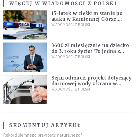
WIĘCEJ W:
WIADOMOŚCI Z POLSKI
15-latek w ciężkim stanie po
ataku w Kamiennej Górze.
Policja zatrzymała dwóch
WIADOMOŚCI Z POLSKI
nastolatków
3600 zł miesięcznie na dziecko
do 3. roku życia? To jedna z
propozycji programu "Rozwój
WIADOMOŚCI Z POLSKI
Plus"
Sejm odrzucił projekt dotyczący
darmowej wody z kranu w
restauracjach
WIADOMOŚCI Z POLSKI
SKOMENTUJ ARTYKUŁ
Rekord ujemnego przyrostu naturalnego?