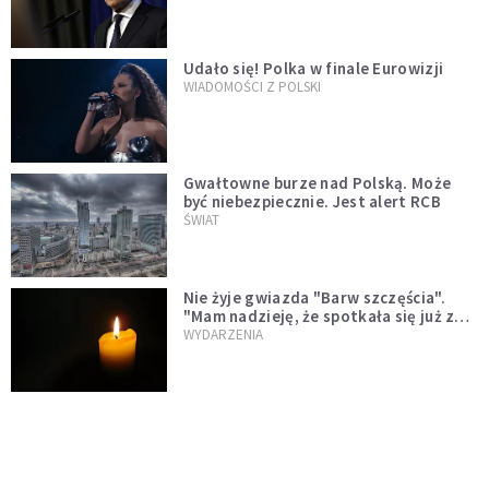
test"
Udało się! Polka w finale Eurowizji
WIADOMOŚCI Z POLSKI
Gwałtowne burze nad Polską. Może
być niebezpiecznie. Jest alert RCB
ŚWIAT
Nie żyje gwiazda "Barw szczęścia".
"Mam nadzieję, że spotkała się już z
Bogiem, którego tak bardzo kochała"
WYDARZENIA