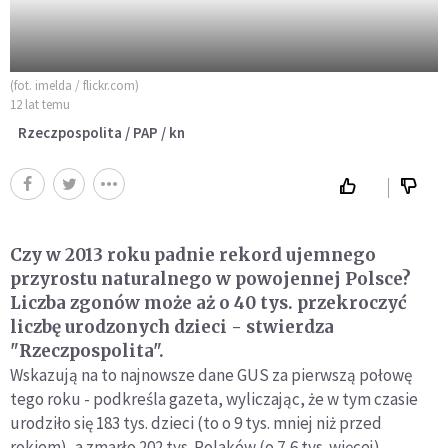
(fot. imelda / flickr.com)
12 lat temu
Rzeczpospolita / PAP / kn
Czy w 2013 roku padnie rekord ujemnego
przyrostu naturalnego w powojennej Polsce?
Liczba zgonów może aż o 40 tys. przekroczyć
liczbę urodzonych dzieci - stwierdza
"Rzeczpospolita".
Wskazują na to najnowsze dane GUS za pierwszą połowę
tego roku - podkreśla gazeta, wyliczając, że w tym czasie
urodziło się 183 tys. dzieci (to o 9 tys. mniej niż przed
rokiem), a zmarło 202 tys. Polaków (o 7,6 tys. więcej).