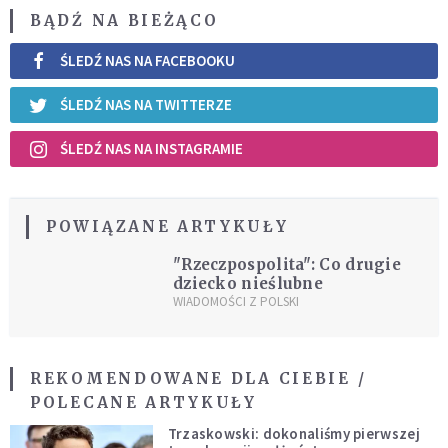
BĄDŹ NA BIEŻĄCO
ŚLEDŹ NAS NA FACEBOOKU
ŚLEDŹ NAS NA TWITTERZE
ŚLEDŹ NAS NA INSTAGRAMIE
POWIĄZANE ARTYKUŁY
"Rzeczpospolita": Co drugie
dziecko nieślubne
WIADOMOŚCI Z POLSKI
REKOMENDOWANE DLA CIEBIE /
POLECANE ARTYKUŁY
Trzaskowski: dokonaliśmy pierwszej