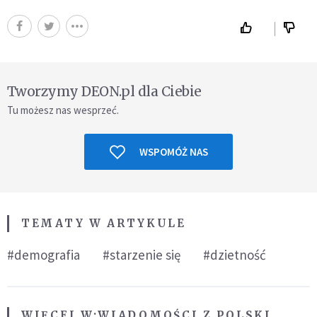
Tworzymy DEON.pl dla Ciebie
Tu możesz nas wesprzeć.
WSPOMÓŻ NAS
TEMATY W ARTYKULE
#demografia
#starzenie się
#dzietność
WIĘCEJ W:
WIADOMOŚCI Z POLSKI