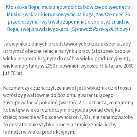
Kto szuka Boga, musi się zwrócić całkowicie do wewnątrz.
Musi się wciąż ukierunkowywać na Boga, zawsze mieć Go
przed oczyma i wytrwale zapominać o sobie, aż znajdzie
Boga, swój prawdziwy skarb. (Sprawdź:
Rozwój duchowy
)
Jak wynika z danych przedstawionych przez eksperta, aby
utrzymać obecne relacje na rynku pracy (stosunek osób w
wieku nieprodukcyjnym do osób w wieku produkcyjnym),
wiek emerytalny w 2050 r. powinien wynosić 73 lata, a w 2060
już 76 lat.
Kaczmarczyk zaznaczył, że nawet jeśli wskaźnik dzietności
wzrósłby gwałtownie do poziomu gwarantującego
zastępowalność pokoleń (wartość 2,1 - oznacza, że na jedną
kobietę w wieku rozrodczym przypada ponad dwójka
dzieci; obecnie w Polsce wynosi on 1,32), nie zahamowałoby
to dostatecznie szybko procesu zmniejszania liczby
ludności w wieku produkcyjnym.