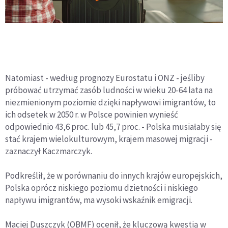
Natomiast - według prognozy Eurostatu i ONZ - jeśliby
próbować utrzymać zasób ludności w wieku 20-64 lata na
niezmienionym poziomie dzięki napływowi imigrantów, to
ich odsetek w 2050 r. w Polsce powinien wynieść
odpowiednio 43,6 proc. lub 45,7 proc. - Polska musiałaby się
stać krajem wielokulturowym, krajem masowej migracji -
zaznaczył Kaczmarczyk.
Podkreślił, że w porównaniu do innych krajów europejskich,
Polska oprócz niskiego poziomu dzietności i niskiego
napływu imigrantów, ma wysoki wskaźnik emigracji.
Maciej Duszczyk (OBMF) ocenił, że kluczową kwestią w