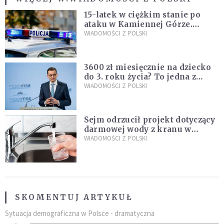
15-latek w ciężkim stanie po
ataku w Kamiennej Górze.
Policja zatrzymała dwóch
WIADOMOŚCI Z POLSKI
nastolatków
3600 zł miesięcznie na dziecko
do 3. roku życia? To jedna z
propozycji programu "Rozwój
WIADOMOŚCI Z POLSKI
Plus"
Sejm odrzucił projekt dotyczący
darmowej wody z kranu w
restauracjach
WIADOMOŚCI Z POLSKI
SKOMENTUJ ARTYKUŁ
Sytuacja demograficzna w Polsce - dramatyczna