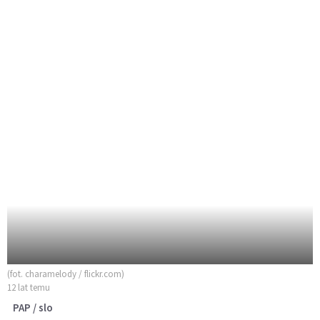
(fot. charamelody / flickr.com)
12 lat temu
PAP / slo