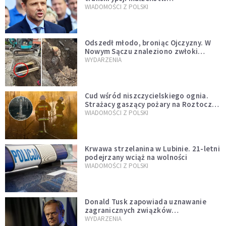
jednopłciowych. “Tak jak
WIADOMOŚCI Z POLSKI
zapowiadałem, bez zwłoki,
natychmiast”
Odszedł młodo, broniąc Ojczyzny. W
Nowym Sączu znaleziono zwłoki
mężczyzny z czasów potopu
WYDARZENIA
szwedzkiego
Cud wśród niszczycielskiego ognia.
Strażacy gaszący pożary na Roztoczu
opublikowali niezwykłe zdjęcie
WIADOMOŚCI Z POLSKI
Krwawa strzelanina w Lubinie. 21-letni
podejrzany wciąż na wolności
WIADOMOŚCI Z POLSKI
Donald Tusk zapowiada uznawanie
zagranicznych związków
jednopłciowych. "Państwo oblało ten
WYDARZENIA