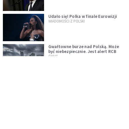
test"
Udało się! Polka w finale Eurowizji
WIADOMOŚCI Z POLSKI
Gwałtowne burze nad Polską. Może
być niebezpiecznie. Jest alert RCB
ŚWIAT
Nie żyje gwiazda "Barw szczęścia".
"Mam nadzieję, że spotkała się już z
Bogiem, którego tak bardzo kochała"
WYDARZENIA