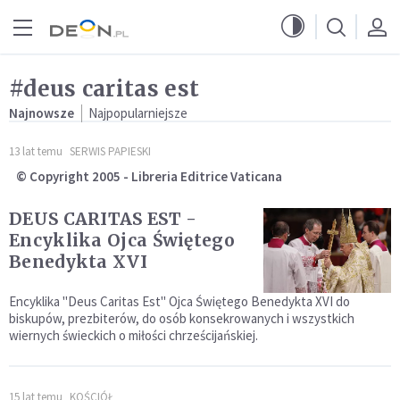
Przejdź do menu głównego
Przejdź do treści
#deus caritas est
Najnowsze
Najpopularniejsze
13 lat temu
SERWIS PAPIESKI
© Copyright 2005 - Libreria Editrice Vaticana
DEUS CARITAS EST -
Encyklika Ojca Świętego
Benedykta XVI
Encyklika "Deus Caritas Est" Ojca Świętego Benedykta XVI do
biskupów, prezbiterów, do osób konsekrowanych i wszystkich
wiernych świeckich o miłości chrześcijańskiej.
15 lat temu
KOŚCIÓŁ