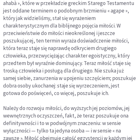
ahabà », które w przekładzie greckim Starego Testamentu
jest oddane terminem o podobnym brzmieniu « agape »,
który jak widzieliśmy, stał się wyrażeniem
charakterystycznym dla biblijnego pojęcia miłości. W
przeciwieństwie do miłości nieokreślonej i jeszcze
poszukującej, ten termin wyraża doświadczenie miłości,
która teraz staje się naprawdę odkryciem drugiego
człowieka, przezwyciężając charakter egoistyczny, który
przedtem był wyraźnie dominujący. Teraz miłość staje się
troską człowieka i posługą dla drugiego. Nie szuka już
samej siebie, zanurzenia w upojeniu szczęściem; poszukuje
dobra osoby ukochanej: staje się wyrzeczeniem, jest
gotowa do poświęceń, co więcej, poszukuje ich.
Należy do rozwoju miłości, do wyższych jej poziomów, jej
wewnętrznych oczyszczeń, fakt, że teraz poszukuje ona
definitywności i to w podwójnym znaczeniu: w sensie
wyłączności — tylko ta jedyna osoba — i w sensie « na
zawsze ». Miłość obejmuje całość egzystencji w każdym jej