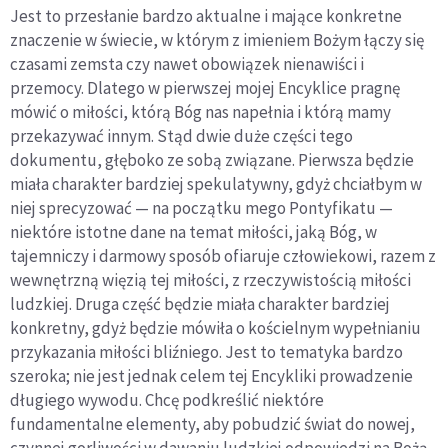
Jest to przesłanie bardzo aktualne i mające konkretne
znaczenie w świecie, w którym z imieniem Bożym łączy się
czasami zemsta czy nawet obowiązek nienawiści i
przemocy. Dlatego w pierwszej mojej Encyklice pragnę
mówić o miłości, którą Bóg nas napełnia i którą mamy
przekazywać innym. Stąd dwie duże części tego
dokumentu, głęboko ze sobą związane. Pierwsza będzie
miała charakter bardziej spekulatywny, gdyż chciałbym w
niej sprecyzować — na początku mego Pontyfikatu —
niektóre istotne dane na temat miłości, jaką Bóg, w
tajemniczy i darmowy sposób ofiaruje człowiekowi, razem z
wewnętrzną więzią tej miłości, z rzeczywistością miłości
ludzkiej. Druga część będzie miała charakter bardziej
konkretny, gdyż będzie mówiła o kościelnym wypełnianiu
przykazania miłości bliźniego. Jest to tematyka bardzo
szeroka; nie jest jednak celem tej Encykliki prowadzenie
długiego wywodu. Chcę podkreślić niektóre
fundamentalne elementy, aby pobudzić świat do nowej,