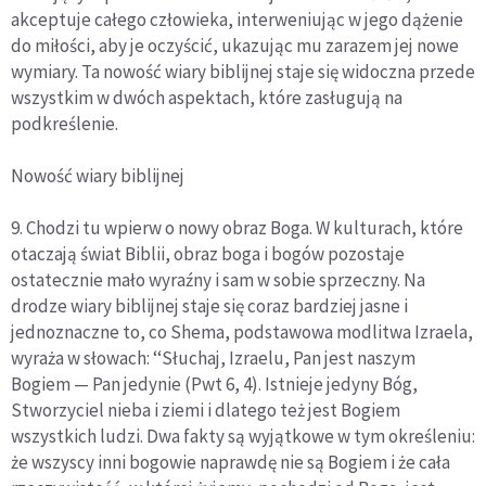
akceptuje całego człowieka, interweniując w jego dążenie
do miłości, aby je oczyścić, ukazując mu zarazem jej nowe
wymiary. Ta nowość wiary biblijnej staje się widoczna przede
wszystkim w dwóch aspektach, które zasługują na
podkreślenie.
Nowość wiary biblijnej
9. Chodzi tu wpierw o nowy obraz Boga. W kulturach, które
otaczają świat Biblii, obraz boga i bogów pozostaje
ostatecznie mało wyraźny i sam w sobie sprzeczny. Na
drodze wiary biblijnej staje się coraz bardziej jasne i
jednoznaczne to, co Shema, podstawowa modlitwa Izraela,
wyraża w słowach: ‘‘Słuchaj, Izraelu, Pan jest naszym
Bogiem — Pan jedynie (Pwt 6, 4). Istnieje jedyny Bóg,
Stworzyciel nieba i ziemi i dlatego też jest Bogiem
wszystkich ludzi. Dwa fakty są wyjątkowe w tym określeniu:
że wszyscy inni bogowie naprawdę nie są Bogiem i że cała