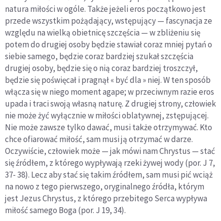
natura miłości w ogóle. Także jeżeli eros początkowo jest
przede wszystkim pożądający, wstępujący — fascynacja ze
względu na wielką obietnicę szczęścia — w zbliżeniu się
potem do drugiej osoby będzie stawiał coraz mniej pytań o
siebie samego, będzie coraz bardziej szukał szczęścia
drugiej osoby, będzie się o nią coraz bardziej troszczył,
będzie się poświęcał i pragnął « być dla » niej. W ten sposób
włącza się w niego moment agape; w przeciwnym razie eros
upada i traci swoją własną naturę. Z drugiej strony, człowiek
nie może żyć wyłącznie w miłości oblatywnej, zstępującej.
Nie może zawsze tylko dawać, musi także otrzymywać. Kto
chce ofiarować miłość, sam musi ją otrzymać w darze.
Oczywiście, człowiek może — jak mówi nam Chrystus — stać
się źródłem, z którego wypływają rzeki żywej wody (por. J 7,
37- 38). Lecz aby stać się takim źródłem, sam musi pić wciąż
na nowo z tego pierwszego, oryginalnego źródła, którym
jest Jezus Chrystus, z którego przebitego Serca wypływa
miłość samego Boga (por. J 19, 34).