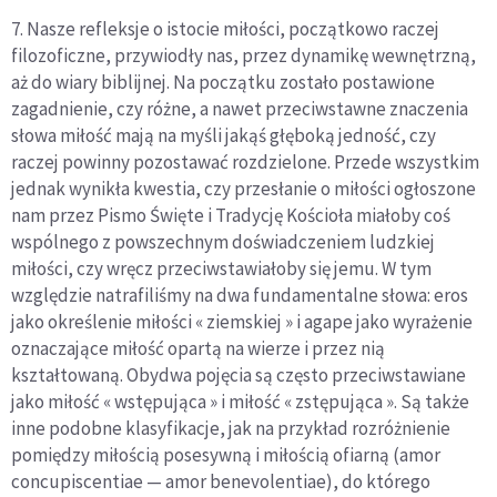
7. Nasze refleksje o istocie miłości, początkowo raczej
filozoficzne, przywiodły nas, przez dynamikę wewnętrzną,
aż do wiary biblijnej. Na początku zostało postawione
zagadnienie, czy różne, a nawet przeciwstawne znaczenia
słowa miłość mają na myśli jakąś głęboką jedność, czy
raczej powinny pozostawać rozdzielone. Przede wszystkim
jednak wynikła kwestia, czy przesłanie o miłości ogłoszone
nam przez Pismo Święte i Tradycję Kościoła miałoby coś
wspólnego z powszechnym doświadczeniem ludzkiej
miłości, czy wręcz przeciwstawiałoby się jemu. W tym
względzie natrafiliśmy na dwa fundamentalne słowa: eros
jako określenie miłości « ziemskiej » i agape jako wyrażenie
oznaczające miłość opartą na wierze i przez nią
kształtowaną. Obydwa pojęcia są często przeciwstawiane
jako miłość « wstępująca » i miłość « zstępująca ». Są także
inne podobne klasyfikacje, jak na przykład rozróżnienie
pomiędzy miłością posesywną i miłością ofiarną (amor
concupiscentiae — amor benevolentiae), do którego