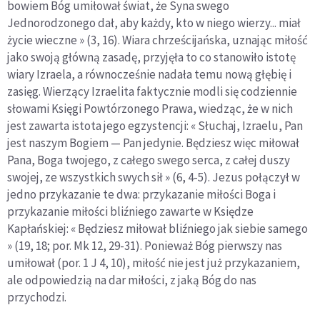
bowiem Bóg umiłował świat, że Syna swego
Jednorodzonego dał, aby każdy, kto w niego wierzy... miał
życie wieczne » (3, 16). Wiara chrześcijańska, uznając miłość
jako swoją główną zasadę, przyjęła to co stanowiło istotę
wiary Izraela, a równocześnie nadała temu nową głębię i
zasięg. Wierzący Izraelita faktycznie modli się codziennie
słowami Księgi Powtórzonego Prawa, wiedząc, że w nich
jest zawarta istota jego egzystencji: « Słuchaj, Izraelu, Pan
jest naszym Bogiem — Pan jedynie. Będziesz więc miłował
Pana, Boga twojego, z całego swego serca, z całej duszy
swojej, ze wszystkich swych sił » (6, 4-5). Jezus połączył w
jedno przykazanie te dwa: przykazanie miłości Boga i
przykazanie miłości bliźniego zawarte w Księdze
Kapłańskiej: « Będziesz miłował bliźniego jak siebie samego
» (19, 18; por. Mk 12, 29-31). Ponieważ Bóg pierwszy nas
umiłował (por. 1 J 4, 10), miłość nie jest już przykazaniem,
ale odpowiedzią na dar miłości, z jaką Bóg do nas
przychodzi.