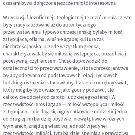
czasami bywa dołączona jeszcze miłość interesowna.
W dyskusji filozoficznej i teologicznej te rozróżnienia często
były zradykalizowane aż do autentycznego
przeciwstawienia: typowo chrześcijańską byłaby miłość
zstępująca, ofiarna, właśnie agape; kultura zaś
niechrześcijańska, przede wszystkim grecka,
charakteryzowałaby się miłością wstępującą, pożądliwą i
posesywną, czyli erosem. Chcąc doprowadzić do
ostateczności to przeciwstawienie, istota chrześcijaństwa
byłaby oderwana od podstawowych relacji życiowych
ludzkiego istnienia i stanowiłaby dla siebie odrębny świat,
który mógłby być uważany jako godny podziwu, ale
całkowicie odcięty od całości ludzkiej egzystencji. W
rzeczywistości eros i agape — miłość wstępująca i miłość
zstępująca — nie dają się nigdy całkowicie oddzielić jedna
od drugiej. Im bardziej obydwie, niewątpliwie w różnych
wymiarach, znajdują właściwą jedność w jedynej
rzeczywistości miłości, tym bardziej spełnia się prawdziwa