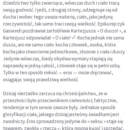
dziedzictwo tylko zwierzęce, wówczas duch i ciało tracą
swoją godność. I jeśli, z drugiej strony, odżegnuje się od
ducha i wobec tego uważa materię, ciało, jako jedyną
rzeczywistość, tak samo traci swoją wielkość. Epikurejczyk
Gassendi pozdrawiał żartobliwie Kartezjusza: « O duszo! », a
3
Kartezjusz odpowiadał: « O ciało! »
. Kocha jednak nie sama
dusza, ani nie samo ciało: kocha człowiek, osoba, która
kocha jako stworzenie jednostkowe, złożone z ciała i duszy.
Jedynie wówczas, kiedy obydwa wymiary stapiają się
naprawdę w jedną całość, człowiek staje się w pełni sobą.
Tylko w ten sposób miłość — eros — może dojrzewać,
osiągając swoją prawdziwą wielkość.
Dzisiaj nierzadko zarzuca się chrześcijaństwu, że w
przeszłości było przeciwnikiem cielesności; faktycznie,
tendencje w tym sensie zawsze były. Jednakże sposób
gloryfikacji ciała, jakiego dzisiaj jesteśmy świadkami jest
zwodniczy. Eros sprowadzony jedynie do « seksu » staje się
towarem, zwykłą « rzeczą », którą można kupić i sprzedać,