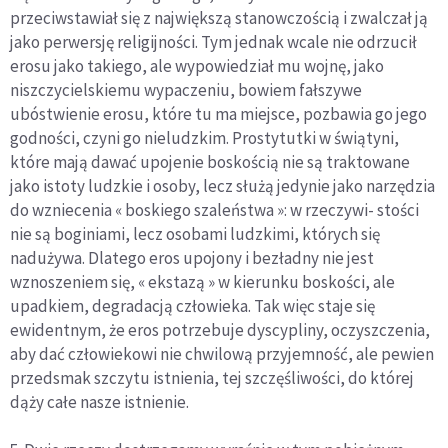
przeciwstawiał się z największą stanowczością i zwalczał ją
jako perwersję religijności. Tym jednak wcale nie odrzucił
erosu jako takiego, ale wypowiedział mu wojnę, jako
niszczycielskiemu wypaczeniu, bowiem fałszywe
ubóstwienie erosu, które tu ma miejsce, pozbawia go jego
godności, czyni go nieludzkim. Prostytutki w świątyni,
które mają dawać upojenie boskością nie są traktowane
jako istoty ludzkie i osoby, lecz służą jedynie jako narzędzia
do wzniecenia « boskiego szaleństwa »: w rzeczywi- stości
nie są boginiami, lecz osobami ludzkimi, których się
nadużywa. Dlatego eros upojony i bezładny nie jest
wznoszeniem się, « ekstazą » w kierunku boskości, ale
upadkiem, degradacją człowieka. Tak więc staje się
ewidentnym, że eros potrzebuje dyscypliny, oczyszczenia,
aby dać człowiekowi nie chwilową przyjemność, ale pewien
przedsmak szczytu istnienia, tej szczęśliwości, do której
dąży całe nasze istnienie.