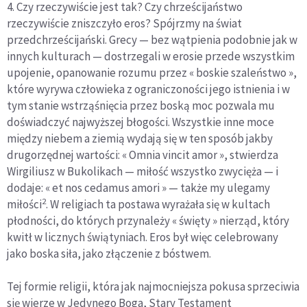
4. Czy rzeczywiście jest tak? Czy chrześcijaństwo
rzeczywiście zniszczyło eros? Spójrzmy na świat
przedchrześcijański. Grecy — bez wątpienia podobnie jak w
innych kulturach — dostrzegali w erosie przede wszystkim
upojenie, opanowanie rozumu przez « boskie szaleństwo »,
które wyrywa człowieka z ograniczoności jego istnienia i w
tym stanie wstrząśnięcia przez boską moc pozwala mu
doświadczyć najwyższej błogości. Wszystkie inne moce
między niebem a ziemią wydają się w ten sposób jakby
drugorzędnej wartości: « Omnia vincit amor », stwierdza
Wirgiliusz w Bukolikach — miłość wszystko zwycięża — i
dodaje: « et nos cedamus amori » — także my ulegamy
2
miłości
. W religiach ta postawa wyrażała się w kultach
płodności, do których przynależy « święty » nierząd, który
kwitł w licznych świątyniach. Eros był więc celebrowany
jako boska siła, jako złączenie z bóstwem.
Tej formie religii, która jak najmocniejsza pokusa sprzeciwia
się wierze w Jedynego Boga, Stary Testament