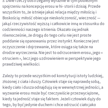
5. Dwie rzeczy dostrzegamy wyraźnie w tym pobieżnym
spojrzeniu na koncepcję erosu w hi- storii i dzisiaj. Przede
wszystkim to, że istnieje jakaś relacja między miłością i
Boskością: miłość obiecuje nieskończoność, wieczność —
jakąś rzeczywistość wyższą i całkowicie inną w stosunku do
codzienności naszego istnienia. Okazało się jednak
równocześnie, że drogą do tego celu nie jest proste
poddanie się opanowaniu przez instynkt. Konieczne jest
oczyszczenie i dojrzewanie, które osiąga się także na
drodze wyrzeczenia. Nie jest to odrzuceniem erosu, jego «
otruciem », lecz jego uzdrowieniem w perspektywie jego
prawdziwej wielkości.
Zależy to przede wszystkim od konstytucji istoty ludzkiej,
złożonej z ciała i duszy. Człowiek staje się naprawdę sobą,
kiedy ciało i dusza odnajdują się w wewnętrznej jedności, a
wyzwanie erosu może być rzeczywiście przezwyciężone,
kiedy ta jedność staje się faktem. Jeżeli człowiek dąży do
tego, by być jedynie duchem i chce odrzucić ciało jako