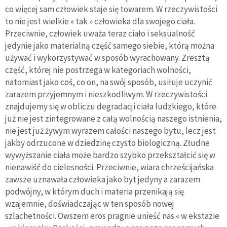
co więcej sam człowiek staje się towarem. W rzeczywistości
to nie jest wielkie « tak » człowieka dla swojego ciała.
Przeciwnie, człowiek uważa teraz ciało i seksualność
jedynie jako materialną część samego siebie, którą można
używać i wykorzystywać w sposób wyrachowany. Zresztą
część, której nie postrzega w kategoriach wolności,
natomiast jako coś, co on, na swój sposób, usiłuje uczynić
zarazem przyjemnym i nieszkodliwym. W rzeczywistości
znajdujemy się w obliczu degradacji ciała ludzkiego, które
już nie jest zintegrowane z całą wolnością naszego istnienia,
nie jest już żywym wyrazem całości naszego bytu, lecz jest
jakby odrzucone w dziedzinę czysto biologiczną. Złudne
wywyższanie ciała może bardzo szybko przekształcić się w
nienawiść do cielesności. Przeciwnie, wiara chrześcijańska
zawsze uznawała człowieka jako byt jedyny a zarazem
podwójny, w którym duch i materia przenikają się
wzajemnie, doświadczając w ten sposób nowej
szlachetności. Owszem eros pragnie unieść nas « w ekstazie