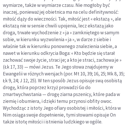
wymiarze, także w wymiarze czasu. Nie mogłoby być
inaczej, ponieważ jej obietnica ma na celu definitywność:
miłość dąży do wieczności. Tak, miłość jest « ekstazą », ale
ekstazą nie w sensie chwili upojenia, lecz ekstazą jako
droga, trwałe wychodzenie z « ja » zamkniętego w samym
sobie, w kierunku wyzwolenia « ja », w darze z siebie i
właśnie tak w kierunku ponownego znalezienia siebie, a
nawet w kierunku odkrycia Boga: « Kto będzie się starał
zachować swoje życie, straci je; a kto je straci, zachowa je »
(Łk 17, 33) — mówi Jezus. Te Jego słowa znajdujemy w
Ewangelii w różnych wersjach (por. Mt 10, 39; 16, 25; Mk 8, 35;
Łk 9, 24; J 12, 25). W ten sposób Jezus opisuje swą osobistą
drogę, która poprzez krzyż prowadzi Go do
zmartwychwstania — drogę ziarna pszenicy, które pada w
ziemię i obumiera, i dzięki temu przynosi obfity owoc.
Wychodząc z istoty Jego ofiary osobistej i miłości, która w
Nim osiąga swoje dopełnienie, tymi słowami opisuje On
także istotę miłości i istnienia ludzkiego w ogóle.