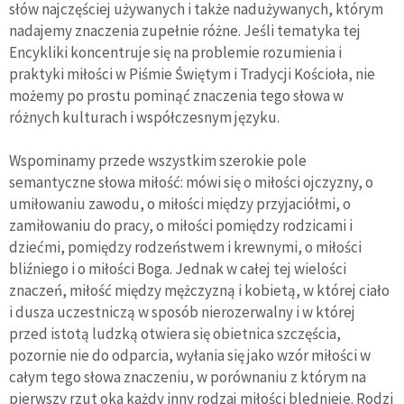
słów najczęściej używanych i także nadużywanych, którym
nadajemy znaczenia zupełnie różne. Jeśli tematyka tej
Encykliki koncentruje się na problemie rozumienia i
praktyki miłości w Piśmie Świętym i Tradycji Kościoła, nie
możemy po prostu pominąć znaczenia tego słowa w
różnych kulturach i współczesnym języku.
Wspominamy przede wszystkim szerokie pole
semantyczne słowa miłość: mówi się o miłości ojczyzny, o
umiłowaniu zawodu, o miłości między przyjaciółmi, o
zamiłowaniu do pracy, o miłości pomiędzy rodzicami i
dziećmi, pomiędzy rodzeństwem i krewnymi, o miłości
bliźniego i o miłości Boga. Jednak w całej tej wielości
znaczeń, miłość między mężczyzną i kobietą, w której ciało
i dusza uczestniczą w sposób nierozerwalny i w której
przed istotą ludzką otwiera się obietnica szczęścia,
pozornie nie do odparcia, wyłania się jako wzór miłości w
całym tego słowa znaczeniu, w porównaniu z którym na
pierwszy rzut oka każdy inny rodzaj miłości blednieje. Rodzi