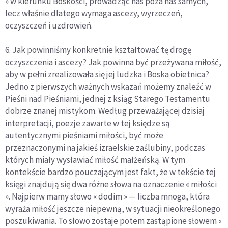
» w kierunku Boskości, prowadząc nas poza nas samych,
lecz właśnie dlatego wymaga ascezy, wyrzeczeń,
oczyszczeń i uzdrowień.
6. Jak powinniśmy konkretnie kształtować tę drogę
oczyszczenia i ascezy? Jak powinna być przeżywana miłość,
aby w pełni zrealizowała się jej ludzka i Boska obietnica?
Jedno z pierwszych ważnych wskazań możemy znaleźć w
Pieśni nad Pieśniami, jednej z ksiąg Starego Testamentu
dobrze znanej mistykom. Według przeważającej dzisiaj
interpretacji, poezje zawarte w tej księdze są
autentycznymi pieśniami miłości, być może
przeznaczonymi na jakieś izraelskie zaślubiny, podczas
których miały wysławiać miłość małżeńską. W tym
kontekście bardzo pouczającym jest fakt, że w tekście tej
księgi znajdują się dwa różne słowa na oznaczenie « miłości
». Najpierw mamy słowo « dodim » — liczba mnoga, która
wyraża miłość jeszcze niepewną, w sytuacji nieokreślonego
poszukiwania. To słowo zostaje potem zastąpione słowem «