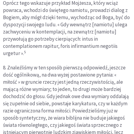
Oprócz tego wskazuje przykład Mojżesza, który wciąż
powraca, wchodzi do świętego namiotu, prowadzi dialog z
Bogiem, aby mógł dzięki temu, wychodząc od Boga, być do
dyspozycji swojego ludu. « Gdy wewnątrz [namiotu] ulega
zachwyceniu w kontemplacji, na zewnątrz [namiotu]
przywołują go potrzeby cierpiących: intus in
contemplationem rapitur, foris infirmantium negotiis
5
urgetur ».
8. Znaleźliśmy w ten sposób pierwszą odpowiedź, jeszcze
dość ogólnikową, na dwa wyżej postawione pytania: «
miłość » w gruncie rzeczy jest jedną rzeczywistością, ale
mającą różne wymiary; to jeden, to drugi może bardziej
dochodzić do głosu. Gdy jednak owe dwa wymiary oddalają
się zupełnie od siebie, powstaje karykatura, czy w każdym
razie ograniczona forma miłości. Powiedzieliśmy już w
sposób syntetyczny, że wiara biblijna nie buduje jakiegoś
świata równoległego, czy jakiegoś świata sprzecznego z
istniejącym pierwotnie ludzkim zjawiskiem miłości, lecz