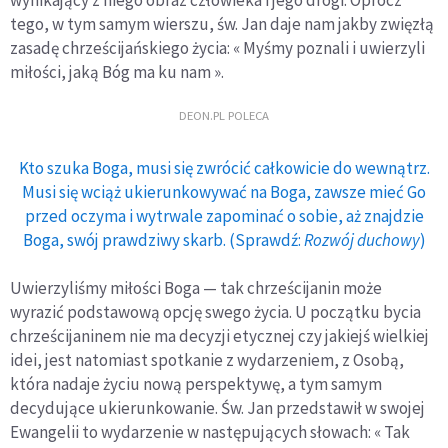
wynikający z niego obraz człowieka i jego drogi. Oprócz
tego, w tym samym wierszu, św. Jan daje nam jakby zwięzłą
zasadę chrześcijańskiego życia: « Myśmy poznali i uwierzyli
miłości, jaką Bóg ma ku nam ».
DEON.PL POLECA
Kto szuka Boga, musi się zwrócić całkowicie do wewnątrz.
Musi się wciąż ukierunkowywać na Boga, zawsze mieć Go
przed oczyma i wytrwale zapominać o sobie, aż znajdzie
Boga, swój prawdziwy skarb. (Sprawdź:
Rozwój duchowy
)
Uwierzyliśmy miłości Boga — tak chrześcijanin może
wyrazić podstawową opcję swego życia. U początku bycia
chrześcijaninem nie ma decyzji etycznej czy jakiejś wielkiej
idei, jest natomiast spotkanie z wydarzeniem, z Osobą,
która nadaje życiu nową perspektywę, a tym samym
decydujące ukierunkowanie. Św. Jan przedstawił w swojej
Ewangelii to wydarzenie w następujących słowach: « Tak