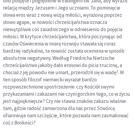
ono podjęte i pogłębione w Ewangelii św. Jana, aby wyrazić
relację między Jezusem i Jego uczniami. To pominięcie
słowa eros wraz z nową wizją miłości, wyrażoną poprzez
słowo agape, w nowości chrześcijaństwa oznacza
niewątpliwie coś zasadniczego w odniesieniu do pojęcia
miłości. W krytyce chrześcijaństwa, która poczynając od
czasów Oświecenia w miarę rozwoju stawała się coraz
bardziej radykalna, ta nowość została oceniona w sposób
absolutnie negatywny. Według Friedricha Nietzsche
chrześcijaństwo jakoby dało erosowi do picia truciznę, a
1
chociaż z jej powodu nie umarł, przerodził się w wadę
. W
ten sposób filozof niemiecki wyrażał bardzo
rozpowszechnione spostrzeżenie: czy Kościół swymi
przykazaniami i zakazami nie czyni gorzkim tego, co w życiu
jest najpiękniejsze? Czy nie stawia znaków zakazu właśnie
tam, gdzie radość zamierzona dla nas przez Stwórcę
ofiarowuje nam szczęście, które pozwala nam zasmakować
coś z Boskości?