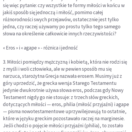
się więc pytanie: czy wszystkie te formy miłości w końcu w
jakiś sposób się jednoczą i miłość, pomimo całej
różnorodności swych przejawów, ostatecznie jest tylko
jedna, czy raczej używamy po prostu tylko tego samego
słowa na określenie całkowicie innych rzeczywistości?
« Eros » i « agape » - różnica i jedność
3. Miłości pomiędzy mężczyzną i kobietą, która nie rodzi się
z myśli i woli człowieka, ale w pewien sposób mu się
narzuca, starożytna Grecja nazwała erosem. Musimy już z
góry uprzedzić, że grecka wersja Starego Testamentu
jedynie dwukrotnie używa słowa eros, podczas gdy Nowy
Testament nigdy go nie stosuje: z trzech słów greckich,
dotyczących miłości — eros, philia (miłość przyjaźni) i agape
— pisma nowotestamentowe uprzywilejowują to ostatnie,
które w języku greckim pozostawało raczej na marginesie.
Jeśli chodzi o pojęcie miłości przyjaźni (philia), to zostało