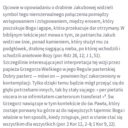
Ojcowie w opowiadaniu o drabinie Jakubowej widzieli
symbol tego nierozerwalnego połączenia pomiędzy
wstępowaniem i zstępowaniem, między erosem, który
poszukuje Boga i agape, która przekazuje dar otrzymany. W
biblijnym tekście jest mowa o tym, że patriarcha Jakub
widzi we śnie, ponad kamieniem, który służył mu za
podgłówek, drabinę sięgającą nieba, po której wchodzili i
schodzili aniołowie Boży (por. Rdz 28, 12; J 1, 51).
Szczególnie interesująca jest interpretacja tej wizji przez
papieża Grzegorza Wielkiego w jego Regule pasterskiej.
Dobry pasterz — mówi on — powinien być zakorzeniony w
kontemplacji. Tylko dzięki temu będzie mógł przejąć się do
głębi potrzebami innych, tak by stały się jego: « per pietatis
4
viscera in se infirmitatem caeterorum transferat »
. Św.
Grzegorz nawiązuje w tym kontekście do św. Pawła, który
zostaje porwany ku górze aż do najwyższych tajemnic Boga i
właśnie w ten sposób, kiedy zstępuje, jest w stanie stać się
wszystkim dla wszystkich (por. 2 Kor 12, 2-4; 1 Kor 9, 22).