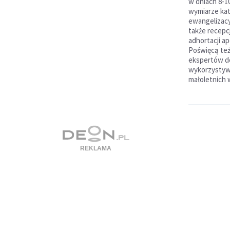
w dniach 8-10
wymiarze ka
ewangelizacy
także recepc
adhortacji ap
Poświęcą też
ekspertów do
wykorzystyw
małoletnich 