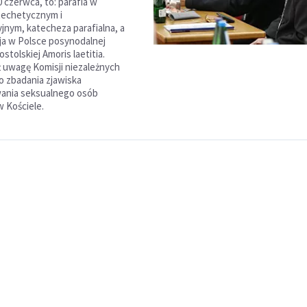
 czerwca, to: parafia w
techetycznym i
jnym, katecheza parafialna, a
ja w Polsce posynodalnej
ostolskiej Amoris laetitia.
 uwagę Komisji niezależnych
 zbadania zjawiska
ania seksualnego osób
w Kościele.