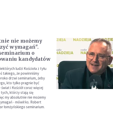
tnie nie możemy
szyć wymagań".
seminarium o
owaniu kandydatów
iektórych ludzi Kościoła z tyłu
oś takiego, że powinniśmy
roko drzwi seminarium, żeby
ego, kto tylko pragnie być
 świat i Kościół coraz więcej
tych, którzy stają się
ięc my absolutnie nie możemy
ymagań - mówił ks. Robert
tor łomżyńskiego seminarium.