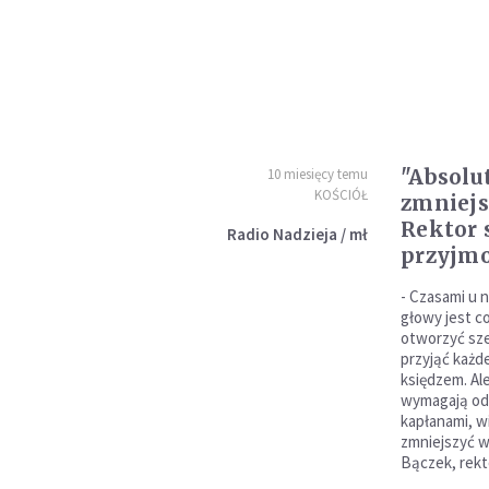
"Absolu
10 miesięcy temu
KOŚCIÓŁ
zmniej
Rektor 
Radio Nadzieja / mł
przyjm
- Czasami u n
głowy jest c
otworzyć sze
przyjąć każd
księdzem. Ale
wymagają od 
kapłanami, w
zmniejszyć w
Bączek, rek