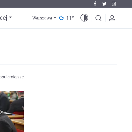
11
°
cej
Warszawa
opularniejsze