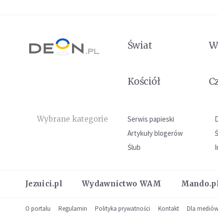
Świat
W
Kościół
C
Wybrane kategorie
Serwis papieski
Artykuły blogerów
Ślub
I
Jezuici.pl
Wydawnictwo WAM
Mando.p
O portalu
Regulamin
Polityka prywatności
Kontakt
Dla medió