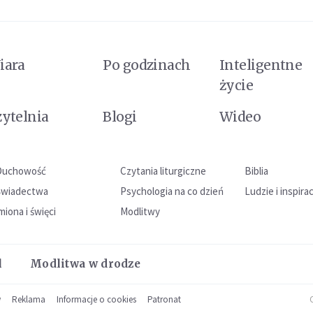
iara
Po godzinach
Inteligentne
życie
zytelnia
Blogi
Wideo
Duchowość
Czytania liturgiczne
Biblia
Świadectwa
Psychologia na co dzień
Ludzie i inspira
miona i święci
Modlitwy
l
Modlitwa w drodze
w
Reklama
Informacje o cookies
Patronat