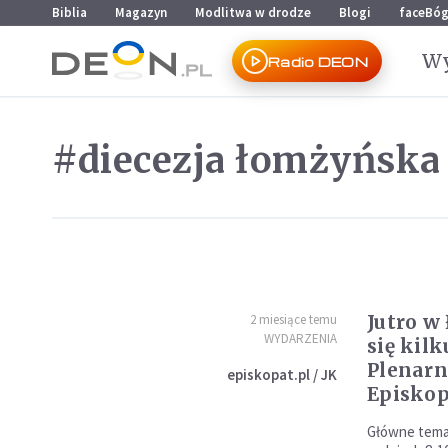
Przejdź do menu głównego
Przejdź do treści
Biblia
Magazyn
Modlitwa w drodze
Blogi
faceBó
Wy
Radio DEON
#diecezja łomżyńska
Jutro w
2 miesiące temu
WYDARZENIA
się kil
Plenarn
episkopat.pl / JK
Episkop
Główne temat