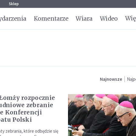
g
Sklep
Wię
darzenia
Komentarze
Wiara
Wideo
Najnowsze
Najp
 Łomży rozpocznie
kudniowe zebranie
e Konferencji
atu Polski
y zebrania, które odbędzie się