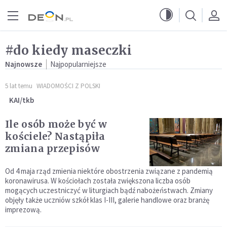
Przejdź do menu głównego
Przejdź do treści
#do kiedy maseczki
Najnowsze
Najpopularniejsze
5 lat temu
WIADOMOŚCI Z POLSKI
KAI/tkb
Ile osób może być w
kościele? Nastąpiła
zmiana przepisów
Od 4 maja rząd zmienia niektóre obostrzenia związane z pandemią
koronawirusa. W kościołach została zwiększona liczba osób
mogących uczestniczyć w liturgiach bądź nabożeństwach. Zmiany
objęły także uczniów szkół klas I-III, galerie handlowe oraz branżę
imprezową.