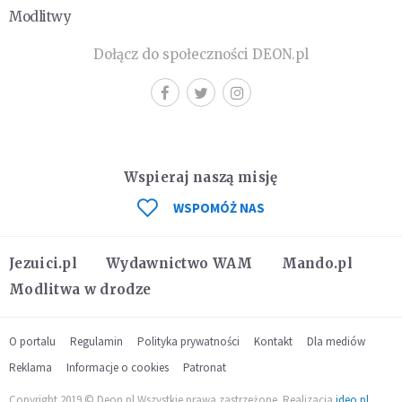
Modlitwy
Dołącz do społeczności DEON.pl
Wspieraj naszą misję
WSPOMÓŻ NAS
Jezuici.pl
Wydawnictwo WAM
Mando.pl
Modlitwa w drodze
O portalu
Regulamin
Polityka prywatności
Kontakt
Dla mediów
Reklama
Informacje o cookies
Patronat
Copyright 2019 © Deon.pl Wszystkie prawa zastrzeżone. Realizacja
ideo.pl