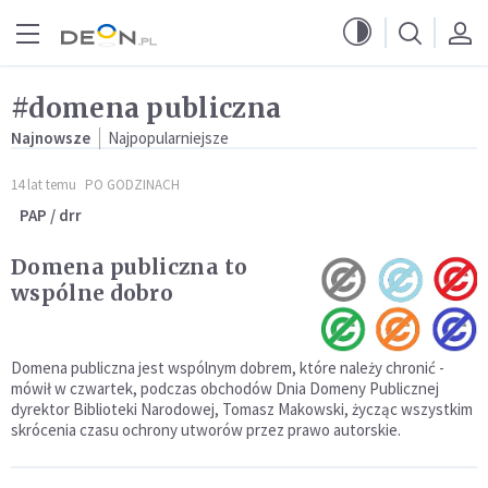
Przejdź do menu głównego
Przejdź do treści
#domena publiczna
Najnowsze
Najpopularniejsze
14 lat temu
PO GODZINACH
PAP / drr
Domena publiczna to
wspólne dobro
Domena publiczna jest wspólnym dobrem, które należy chronić -
mówił w czwartek, podczas obchodów Dnia Domeny Publicznej
dyrektor Biblioteki Narodowej, Tomasz Makowski, życząc wszystkim
skrócenia czasu ochrony utworów przez prawo autorskie.