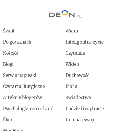
Świat
Wiara
Po godzinach
Inteligentne życie
Kościół
Czytelnia
Blogi
Wideo
Serwis papieski
Duchowość
Czytania liturgiczne
Biblia
Artykuły blogerów
Świadectwa
Psychologia na co dzień
Ludzie i inspiracje
Ślub
Imiona i święci
Modlitwy