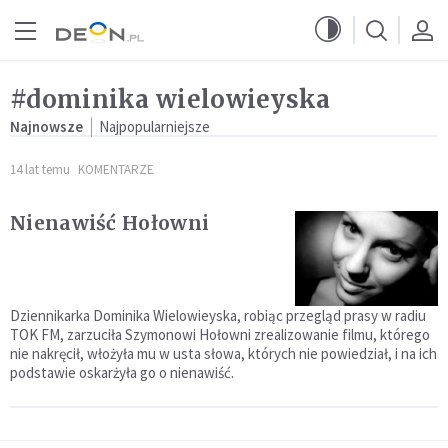
Przejdź do menu głównego
Przejdź do treści
#dominika wielowieyska
Najnowsze
Najpopularniejsze
14 lat temu
KOMENTARZE
Nienawiść Hołowni
Dziennikarka Dominika Wielowieyska, robiąc przegląd prasy w radiu
TOK FM, zarzuciła Szymonowi Hołowni zrealizowanie filmu, którego
nie nakręcił, włożyła mu w usta słowa, których nie powiedział, i na ich
podstawie oskarżyła go o nienawiść.