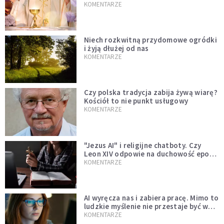
KOMENTARZE
Niech rozkwitną przydomowe ogródki
i żyją dłużej od nas
KOMENTARZE
Czy polska tradycja zabija żywą wiarę?
Kościół to nie punkt usługowy
KOMENTARZE
"Jezus AI" i religijne chatboty. Czy
Leon XIV odpowie na duchowość epoki
sztucznej inteligencji?
KOMENTARZE
AI wyręcza nas i zabiera pracę. Mimo to
ludzkie myślenie nie przestaje być w
cenie
KOMENTARZE