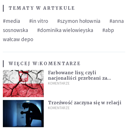
TEMATY W ARTYKULE
#media
#in vitro
#szymon hołownia
#anna
sosnowska
#dominika wielowieyska
#abp
wałcaw depo
WIĘCEJ W:
KOMENTARZE
Farbowane lisy, czyli
nacjonaliści przebrani za
chrześcijan
KOMENTARZE
Trzeźwość zaczyna się w relacji
KOMENTARZE