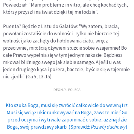
Powiedział: "Mam problem z in vitro, ale chcę kochać tych,
którzy przyszli na świat dzięki tej metodzie".
Puenta? Będzie z Listu do Galatów: "Wy zatem, bracia,
powołani zostaliście do wolności. Tylko nie bierzcie tej
wolności jako zachęty do hołdowania ciału, wręcz
przeciwnie, miłością ożywieni służcie sobie wzajemnie! Bo
całe Prawo wypełnia się w tym jednym nakazie: Będziesz
miłował bliźniego swego jak siebie samego. A jeśli u was
jeden drugiego kąsa i pożera, baczcie, byście się wzajemnie
nie zjedli" (Ga 5, 13-15).
DEON.PL POLECA
Kto szuka Boga, musi się zwrócić całkowicie do wewnątrz.
Musi się wciąż ukierunkowywać na Boga, zawsze mieć Go
przed oczyma i wytrwale zapominać o sobie, aż znajdzie
Boga, swój prawdziwy skarb. (Sprawdź:
Rozwój duchowy
)