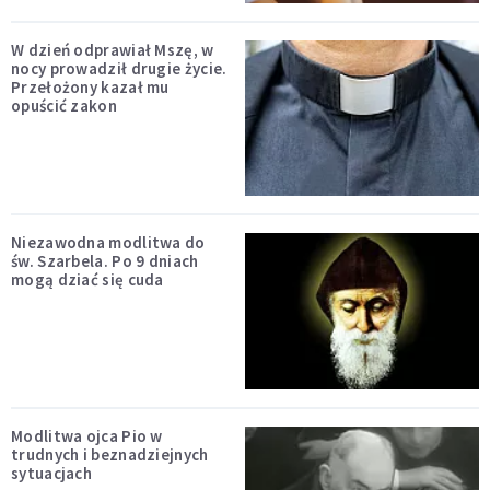
W dzień odprawiał Mszę, w
nocy prowadził drugie życie.
Przełożony kazał mu
opuścić zakon
Niezawodna modlitwa do
św. Szarbela. Po 9 dniach
mogą dziać się cuda
Modlitwa ojca Pio w
trudnych i beznadziejnych
sytuacjach