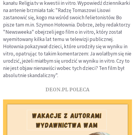
kanału Religia.tv w kwestii in vitro. Wypowiedź dziennikarki
na antenie brzmiała tak: "Radzę Tomaszowi Lisowi
zastanowić się, kogo ma wśród swoich felietonistów. Bo
pisze tam m.in. Szymon Hołownia. Dobrze, żeby redaktorzy
"Newsweeka" obejrzeli jego film o in vitro, który został
wyemitowany kilka lat temu w telewizji publicznej.
Hołownia pokazywał dzieci, które urodziły się w wyniku in
vitro, opatrując to takim komentarzem: Ja wolałbym się nie
urodzić, jeżeli miałbym się urodzić w wyniku in vitro. Czy to
nie jest objaw nienawiści wobec tych dzieci? Ten film był
absolutnie skandaliczny".
DEON.PL POLECA