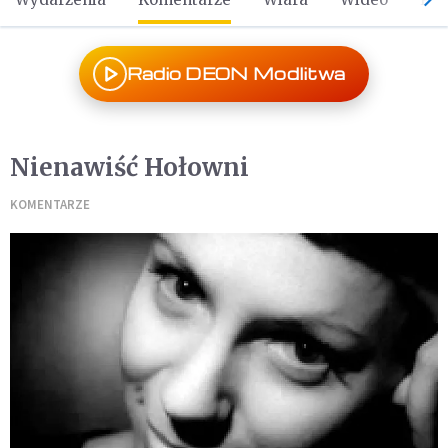
Radio DEON Modlitwa
Nienawiść Hołowni
KOMENTARZE