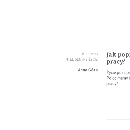
Jak pop
8 lat temu
INTELIGENTNE ŻYCIE
pracy?
Anna Góra
Życie poza pr
Po co mamy d
pracy?