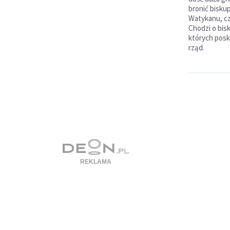
bronić bisku
Watykanu, cz
Chodzi o bis
których poska
rząd.