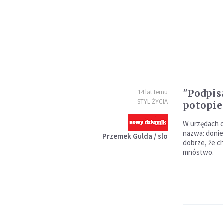
"Podpis
14 lat temu
STYL ŻYCIA
potopi
W urzędach o
nazwa: donie
Przemek Gulda / slo
dobrze, że ch
mnóstwo.