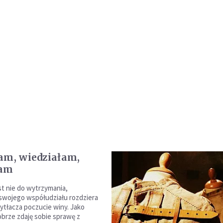
am, wiedziałam,
łam
st nie do wytrzymania,
swojego współudziału rozdziera
zytłacza poczucie winy. Jako
obrze zdaję sobie sprawę z