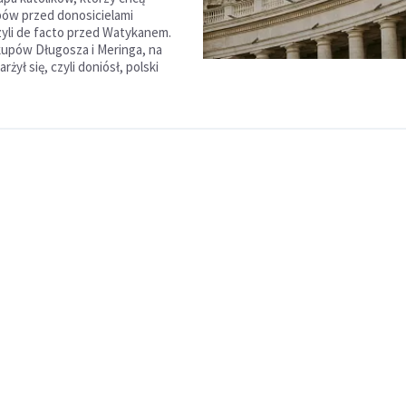
pów przed donosicielami
yli de facto przed Watykanem.
kupów Długosza i Meringa, na
rżył się, czyli doniósł, polski