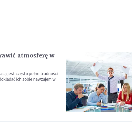
rawić atmosferę w
acą jest często pełne trudności.
okładać ich sobie nawzajem w