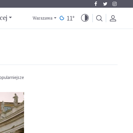
11
°
cej
Warszawa
opularniejsze