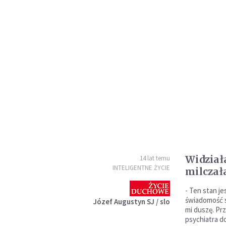
Widział
14 lat temu
INTELIGENTNE ŻYCIE
milcza
- Ten stan je
świadomość 
Józef Augustyn SJ / slo
mi duszę. Pr
psychiatra d