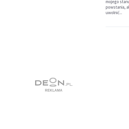
mojego stanu
powstania, al
uwolnić...