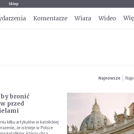
g
Sklep
Wię
darzenia
Komentarze
Wiara
Wideo
Najnowsze
Najp
 by bronić
w przed
ielami
iu kilku artykułów w katolickiej
rażenie, że istnieje w Polsce
upa katolików, którzy chcą