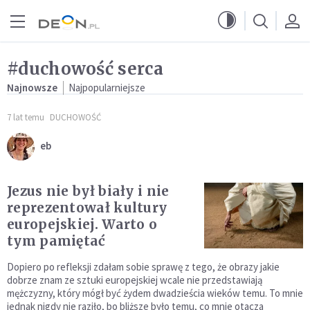
Przejdź do menu głównego
Przejdź do treści
#duchowość serca
Najnowsze
Najpopularniejsze
7 lat temu
DUCHOWOŚĆ
eb
Jezus nie był biały i nie
reprezentował kultury
europejskiej. Warto o
tym pamiętać
Dopiero po refleksji zdałam sobie sprawę z tego, że obrazy jakie
dobrze znam ze sztuki europejskiej wcale nie przedstawiają
mężczyzny, który mógł być żydem dwadzieścia wieków temu. To mnie
jednak nigdy nie raziło, bo bliższe było temu, co mnie otacza