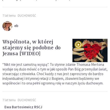
7 lat temu
DUCHOWOŚĆ
eb
Wspólnota, w której
stajemy się podobne do
Jezusa [WIDEO]
"Nikt nie jest samotną wyspą". To słynne zdanie Thomasa Mertona
wydaje się dużo mówić o tym w jaki sposób Pan Bóg przemyślał świat,
stwarzając człowieka. Choć każdy z nas jest zaproszony do bardzo
indywidualnej i intymnej relacji z Bogiem, zbawieni będziemy we
wspólnocie i to ona pełni ogromną rolę w naszym życiu duchowym.
7 lat temu
DUCHOWOŚĆ
Ewa Bartosiewicz RSCJ