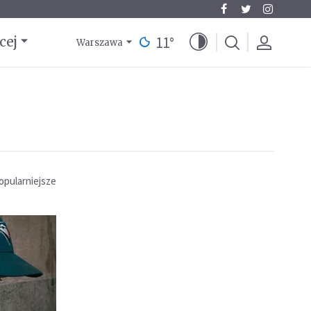
11
°
cej
Warszawa
opularniejsze