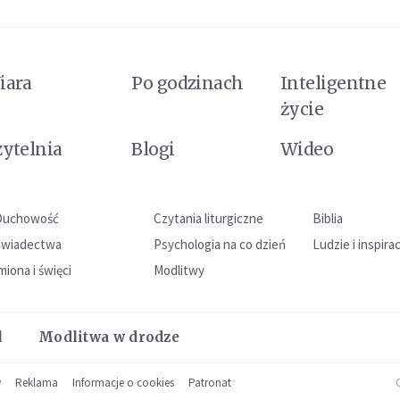
iara
Po godzinach
Inteligentne
życie
zytelnia
Blogi
Wideo
Duchowość
Czytania liturgiczne
Biblia
Świadectwa
Psychologia na co dzień
Ludzie i inspira
miona i święci
Modlitwy
l
Modlitwa w drodze
w
Reklama
Informacje o cookies
Patronat