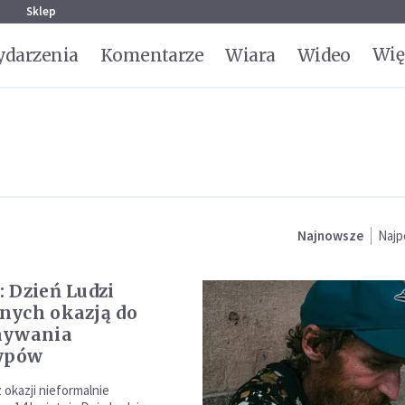
g
Sklep
Wię
darzenia
Komentarze
Wiara
Wideo
Najnowsze
Najp
 Dzień Ludzi
nych okazją do
mywania
typów
 okazji nieformalnie