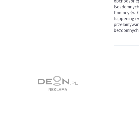
obchodzonego
Bezdomnych 
Pomocy św. O
happening i
przełamywan
bezdomnych