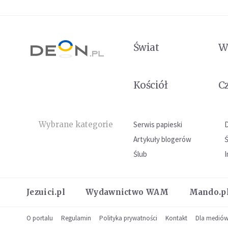
Świat
W
Kościół
C
Wybrane kategorie
Serwis papieski
Artykuły blogerów
Ślub
I
Jezuici.pl
Wydawnictwo WAM
Mando.p
O portalu
Regulamin
Polityka prywatności
Kontakt
Dla medió