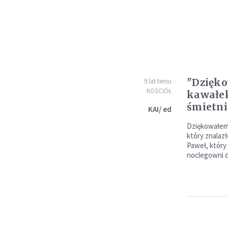
"Dzięk
9 lat temu
KOŚCIÓŁ
kawałek
śmietn
KAI/ ed
Dziękowałem
który znalaz
Paweł, który
noclegowni 