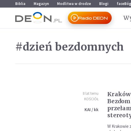
Przejdź do menu głównego
Przejdź do treści
Biblia
Magazyn
Modlitwa w drodze
Blogi
faceBó
Wy
Radio DEON
#dzień bezdomnych
Kraków:
8 lat temu
KOŚCIÓŁ
Bezdom
przeła
KAI / kk
stereo
W Krakowie z