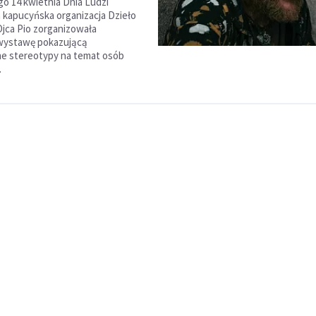
 14 kwietnia Dnia Ludzi
kapucyńska organizacja Dzieło
jca Pio zorganizowała
 wystawę pokazującą
e stereotypy na temat osób
.