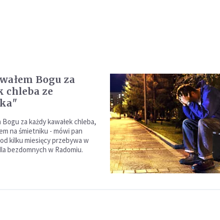
owałem Bogu za
 chleba ze
ika"
 Bogu za każdy kawałek chleba,
łem na śmietniku - mówi pan
 od kilku miesięcy przebywa w
dla bezdomnych w Radomiu.